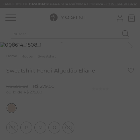
GANHE 10% DE
CASHBACK
PARA SUA PRÓXIMA COMPRA -
CONFIRA REGRAS
buscar...
T
M
Roupa
Sweatshirt
B
Sweatshirt Fendi Algodão Eliane
C
C
R$
398
,
00
R$
279
,
00
1
R$
279
,
00
B
V
B
B
PP
P
M
G
GG
M