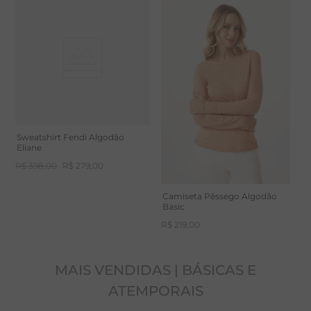
Cavas deslocadas
Recorte frontal em V no decote e punhos em
ribana
Tem reconhecimento internacional, pelo selo BCI
(Better Cotton Initiative). O selo BCI busca
conscientizar os integrantes da cadeia produtiva do
Sweatshirt Fendi Algodão
Eliane
algodão para a importância de relações trabalhistas
R$
398
,
00
R$
279
,
00
justas, responsabilidade socioambiental no campo e
boas práticas na produção. São aplicadas técnicas
Camiseta Pêssego Algodão
Basic
sustentáveis em toda a cadeia produtiva, como o
R$
219
,
00
processo de beneficiamento com uso de corante e
amaciamento natural. Além disso, tem o certificado
MAIS VENDIDAS | BÁSICAS E
OEKO-TEX STANDARD 100, que certifica que esta
ATEMPORAIS
malha é isenta de substâncias nocivas.