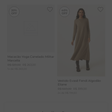
-
40%
20%
40%
INFORMAÇÕES ADICIONAIS: A fibra de ALGODÃO é
natural retirada da flor do algodoeiro. Tecido que
respira, por isso tem rápida troca de temperatura. Alta
capacidade de absorção de umidade
Toque macio que traz conforto. Aconchegante e com
toque agradável.
Macacão Yoga Canelado Militar
Marcelia
R$
329
,
00
R$
263
,
00
1
x de
R$
263
,
00
Vestido Evasê Fendi Algodão
Eliane
R$
669
,
00
R$
399
,
00
2
x de
R$
199
,
50