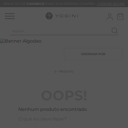
GANHE 10% DE
CASHBACK
PARA SUA PRÓXIMA COMPRA -
CONFIRA REGRAS
buscar...
T
M
B
C
0
PRODUTO
C
B
OOPS!
V
B
Nenhum produto encontrado
M
O que eu devo fazer?
B