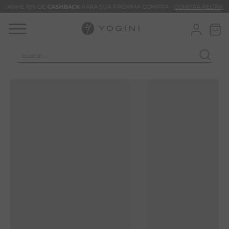
GANHE 10% DE
CASHBACK
PARA SUA PRÓXIMA COMPRA -
CONFIRA REGRAS
buscar...
TERMOS MAIS BUSCADOS
CALÇA
CLEO
BLUSAS
VESTIDOS
BAMBU
BARRA
MACACÃO
TIE DYE