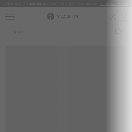
GANHE 10% DE
CASHBACK
PARA SUA PRÓXIMA COMPRA -
CONFIRA REGRAS
buscar...
TERMOS MAIS BUSCADOS
CALÇA
BLUSAS
VESTIDOS
BAMBU
BARRA
MACACÃO
TIE DYE
ALGODÃO