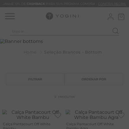
GANHE 10% DE
CASHBACK
PARA SUA PRÓXIMA COMPRA -
CONFIRA REGRAS
buscar...
T
M
Seleção Brancos - Bottom
B
C
B
V
B
8
PRODUTOS
B
M
Calça Pantacourt Off White
Calça Pantacourt Off White
T
Bambu
Bambu Agra