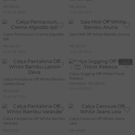
R$
569
,
00
R$
469
,
00
A
3
x de
R$
189
,
66
3
x de
R$
156
,
33
R
C
Calça Pantacourt Creme Algodão
Saia Midi Off White Bambu Aruna
Ipê
R$
469
,
00
R$
559
,
00
3
x de
R$
156
,
33
3
x de
R$
186
,
33
-
30%
30%
Calça Jogging Off White Tricot
Rebeca
Calça Pantalona Off White Bambu
+20%
OFF
Lastex Deva
R$
698
,
00
R$
489
,
00
CUPOM
3
x de
MAIS20
R$
163
,
00
R$
529
,
00
3
x de
R$
176
,
33
Calça Pantalona Off White Bambu
Calça Cenoura Off White Jeans
Varanasi
Leia
R$
579
,
00
R$
498
,
00