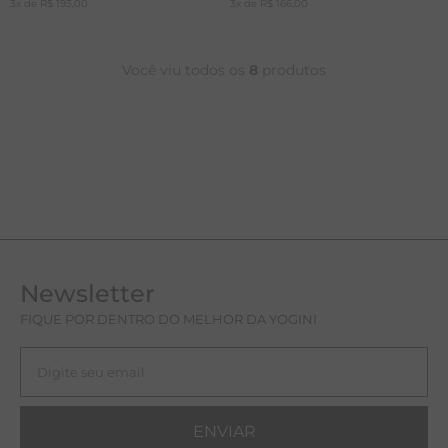
3
x de
R$
193
,
00
3
x de
R$
166
,
00
Você viu todos os
8
produtos
Newsletter
FIQUE POR DENTRO DO MELHOR DA YOGINI
ENVIAR