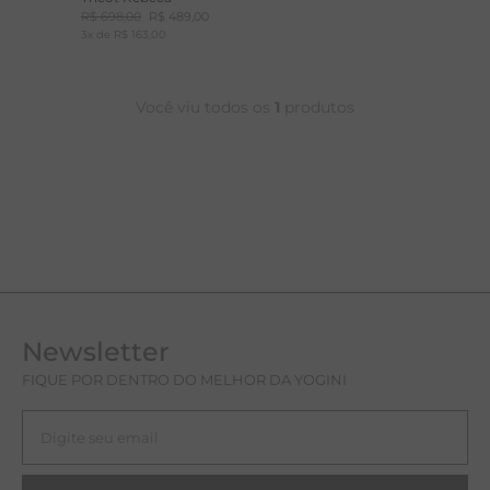
CUPOM
MAIS20
R$
698
,
00
R$
489
,
00
A
3
x de
R$
163
,
00
R
C
Você viu todos os
1
produtos
Newsletter
FIQUE POR DENTRO DO MELHOR DA YOGINI