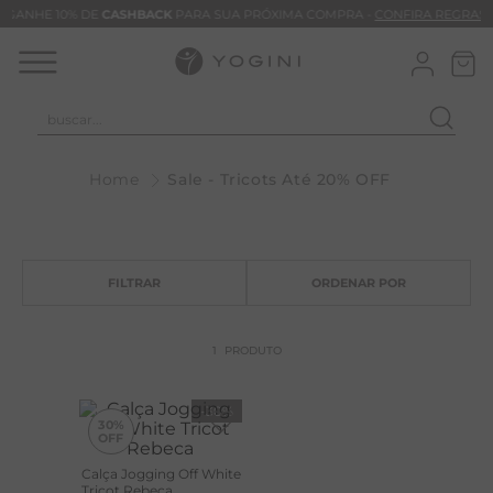
GANHE 10% DE
CASHBACK
PARA SUA PRÓXIMA COMPRA -
CONFIRA REGRAS
buscar...
T
Sale - Tricots Até 20% OFF
M
B
C
B
V
1
PRODUTO
B
M
-
30%
30%
B
Calça Jogging Off White
+20%
T
OFF
Tricot Rebeca