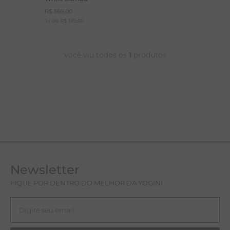
R$
569
,
00
A
3
x de
R$
189
,
66
R
C
Você viu todos os
1
produtos
Newsletter
FIQUE POR DENTRO DO MELHOR DA YOGINI