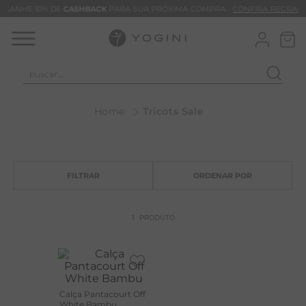
GANHE 10% DE
CASHBACK
PARA SUA PRÓXIMA COMPRA -
CONFIRA REGRAS
buscar...
T
Tricots Sale
M
B
C
B
V
1
PRODUTO
B
B
M
Calça Pantacourt Off
T
White Bambu