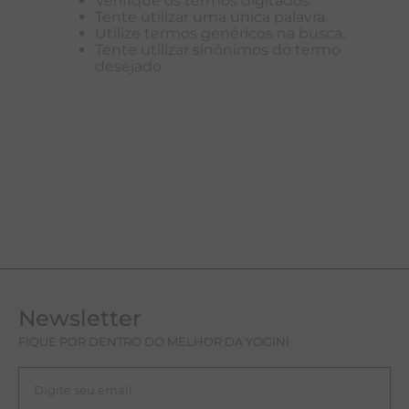
Verifique os termos digitados.
Tente utilizar uma única palavra.
T
Utilize termos genéricos na busca.
Tente utilizar sinônimos do termo
A
desejado.
L
Newsletter
FIQUE POR DENTRO DO MELHOR DA YOGINI