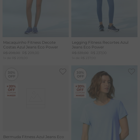
Macaquinho Fitness Decote
Legging Fitness Recortes Azul
Costas Azul Jeans Eco Power
Jeans Eco Power
R$
298
,
00
R$
209
,
00
R$
339
,
00
R$
237
,
00
1
x de
R$
209
,
00
1
x de
R$
237
,
00
-
30%
30%
30%
+20%
+20%
OFF
OFF
CUPOM
CUPOM
MAIS20
MAIS20
Bermuda Fitness Azul Jeans Eco