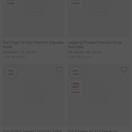
CUPOM
CUPOM
MAIS20
MAIS20
T
A
R
Top Yoga Tie Dye Marrom Algodão
Legging Fitness Franzida Roxo
Noeli
Ravindra
R$
198
,
00
R$
139
,
00
R$
298
,
00
R$
209
,
00
1
x de
R$
139
,
00
1
x de
R$
209
,
00
31%
30%
+20%
OFF
CUPOM
MAIS20
Top Yoga Cropped Tie Dye Grafite
Top Fitness Alça Dupla Roxo