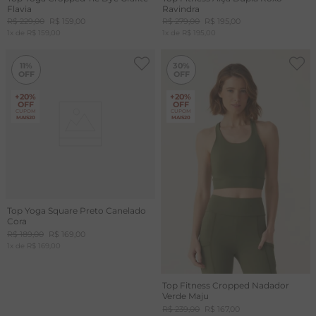
Flavia
Ravindra
R$
229
,
00
R$
159
,
00
R$
279
,
00
R$
195
,
00
1
x de
R$
159
,
00
1
x de
R$
195
,
00
-
30%
11%
30%
+20%
+20%
OFF
OFF
CUPOM
CUPOM
MAIS20
MAIS20
Top Yoga Square Preto Canelado
Cora
R$
189
,
00
R$
169
,
00
1
x de
R$
169
,
00
Top Fitness Cropped Nadador
Verde Maju
R$
239
,
00
R$
167
,
00