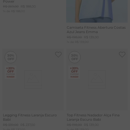
Power
R$
269
,
00
R$
188
,
00
1
x de
R$
188
,
00
Camiseta Fitness Abertura Costas
Azul Jeans Emma
R$
198
,
00
R$
139
,
00
1
x de
R$
139
,
00
30%
30%
+20%
+20%
OFF
OFF
CUPOM
CUPOM
MAIS20
MAIS20
Legging Fitness Laranja Escuro
Top Fitness Nadador Alça Fina
Babi
Laranja Escuro Babi
R$
339
,
00
R$
237
,
00
R$
198
,
00
R$
139
,
00
1
x de
R$
237
,
00
1
x de
R$
139
,
00