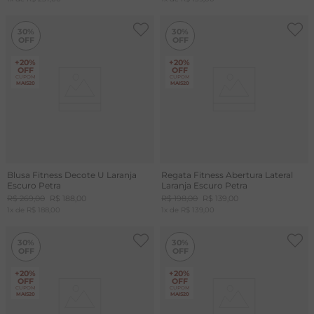
30%
30%
+20%
+20%
OFF
OFF
CUPOM
CUPOM
MAIS20
MAIS20
Blusa Fitness Decote U Laranja
Regata Fitness Abertura Lateral
Escuro Petra
Laranja Escuro Petra
R$
269
,
00
R$
188
,
00
R$
198
,
00
R$
139
,
00
1
x de
R$
188
,
00
1
x de
R$
139
,
00
30%
30%
+20%
+20%
OFF
OFF
CUPOM
CUPOM
MAIS20
MAIS20