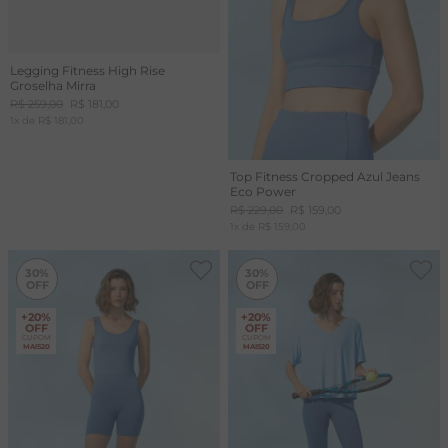
Legging Fitness High Rise
Groselha Mirra
R$
259
,
00
R$
181
,
00
1
x de
R$
181
,
00
Top Fitness Cropped Azul Jeans
Eco Power
R$
229
,
00
R$
159
,
00
1
x de
R$
159
,
00
-
30%
-
30%
30%
30%
+20%
+20%
OFF
OFF
CUPOM
CUPOM
MAIS20
MAIS20