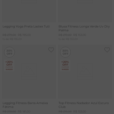
Legging Yoga Preta Lastex Tuti
Blusa Fitness Longa Verde Uv Dry
Palma
R$
279
,
00
R$
195
,
00
R$
219
,
00
R$
153
,
00
1
x de
R$
195
,
00
1
x de
R$
153
,
00
30%
30%
+20%
+20%
OFF
OFF
CUPOM
CUPOM
MAIS20
MAIS20
Legging Fitness Barra Ameixa
Top Fitness Nadador Azul Escuro
Fátima
Club
R$
259
,
00
R$
181
,
00
R$
219
,
00
R$
153
,
00