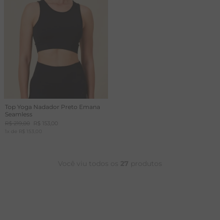
Top Yoga Nadador Preto Emana
Seamless
R$
219
,
00
R$
153
,
00
1
x de
R$
153
,
00
Você viu todos os
27
produtos