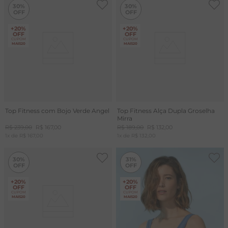
30%
30%
+20%
+20%
OFF
OFF
CUPOM
CUPOM
MAIS20
MAIS20
Top Fitness com Bojo Verde Angel
Top Fitness Alça Dupla Groselha
Mirra
R$
239
,
00
R$
167
,
00
R$
189
,
00
R$
132
,
00
1
x de
R$
167
,
00
1
x de
R$
132
,
00
-
31%
30%
31%
+20%
+20%
OFF
OFF
CUPOM
CUPOM
MAIS20
MAIS20