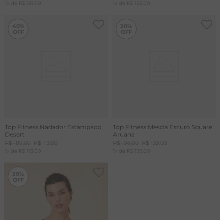
1
x de
R$
181
,
00
1
x de
R$
153
,
00
40%
30%
Top Fitness Nadador Estampado
Top Fitness Mescla Escuro Square
Desert
Aruana
R$
189
,
00
R$
113
,
00
R$
198
,
00
R$
139
,
00
1
x de
R$
113
,
00
1
x de
R$
139
,
00
-
30%
30%