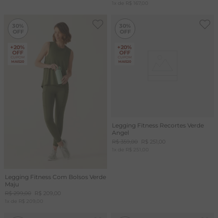
1
x de
R$
167
,
00
-
30%
30%
30%
+20%
+20%
OFF
OFF
CUPOM
CUPOM
MAIS20
MAIS20
Legging Fitness Recortes Verde
Angel
R$
359
,
00
R$
251
,
00
1
x de
R$
251
,
00
Legging Fitness Com Bolsos Verde
Maju
R$
299
,
00
R$
209
,
00
1
x de
R$
209
,
00