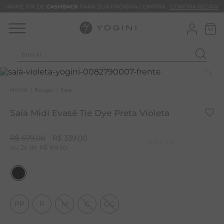
GANHE 10% DE
CASHBACK
PARA SUA PRÓXIMA COMPRA -
CONFIRA REGRAS
buscar...
T
M
Roupa
Saia
B
Saia Midi Evasê Tie Dye Preta Violeta
C
C
R$
679
,
00
R$
339
,
00
2
R$
169
,
50
B
V
B
B
PP
P
M
G
GG
M