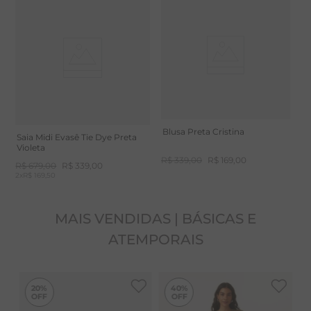
A fibra de VISCOSE é artificial, feita de matéria prima
vegetal e natural, a celulose. Tecido fresco, não
esquenta. Toque delicado, macio e com ótimo
caimento.
Blusa Preta Cristina
Saia Midi Evasê Tie Dye Preta
Violeta
R$
339
,
00
R$
169
,
00
R$
679
,
00
R$
339
,
00
2
x
R$ 169,50
MAIS VENDIDAS | BÁSICAS E
ATEMPORAIS
-
40%
20%
40%