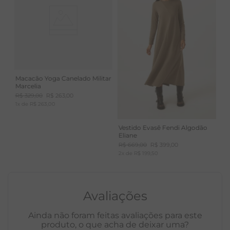
Macacão Yoga Canelado Militar
Marcelia
R$
329
,
00
R$
263
,
00
1
x de
R$
263
,
00
Vestido Evasê Fendi Algodão
Eliane
R$
669
,
00
R$
399
,
00
2
x de
R$
199
,
50
Avaliações
Ainda não foram feitas avaliações para este
produto, o que acha de deixar uma?