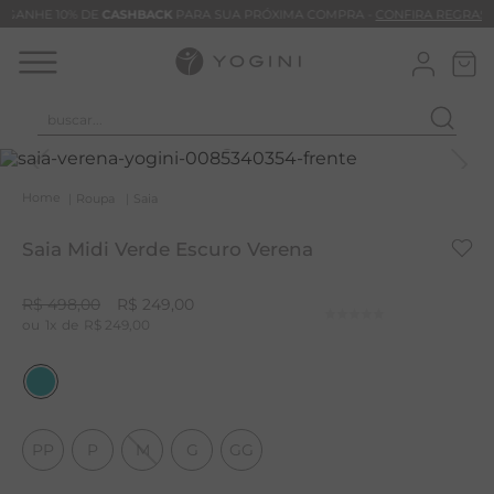
GANHE 10% DE
CASHBACK
PARA SUA PRÓXIMA COMPRA -
CONFIRA REGRAS
buscar...
T
M
Roupa
Saia
B
Saia Midi Verde Escuro Verena
C
C
R$
498
,
00
R$
249
,
00
1
R$
249
,
00
B
V
B
B
PP
P
M
G
GG
M