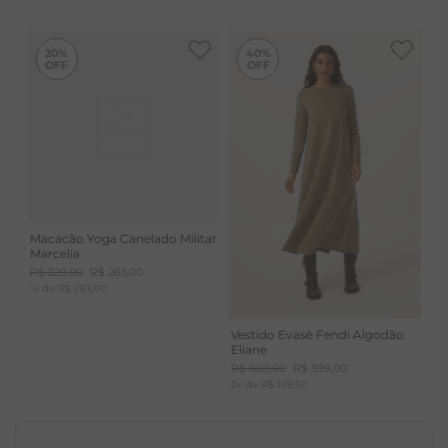
-
40%
20%
40%
Macacão Yoga Canelado Militar
Marcelia
R$
329
,
00
R$
263
,
00
1
x de
R$
263
,
00
Vestido Evasê Fendi Algodão
Eliane
R$
669
,
00
R$
399
,
00
2
x de
R$
199
,
50