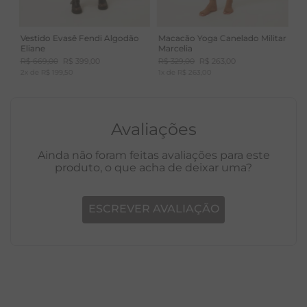
Vestido Evasê Fendi Algodão
Macacão Yoga Canelado Militar
Eliane
Marcelia
R$
669
,
00
R$
399
,
00
R$
329
,
00
R$
263
,
00
2
x de
R$
199
,
50
1
x de
R$
263
,
00
Avaliações
Ainda não foram feitas avaliações para este
produto, o que acha de deixar uma?
ESCREVER AVALIAÇÃO