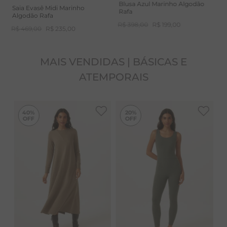
Blusa Azul Marinho Algodão
Saia Evasê Midi Marinho
Rafa
Algodão Rafa
R$
398
,
00
R$
199
,
00
R$
469
,
00
R$
235
,
00
MAIS VENDIDAS | BÁSICAS E
ATEMPORAIS
-
40%
-
20%
40%
20%