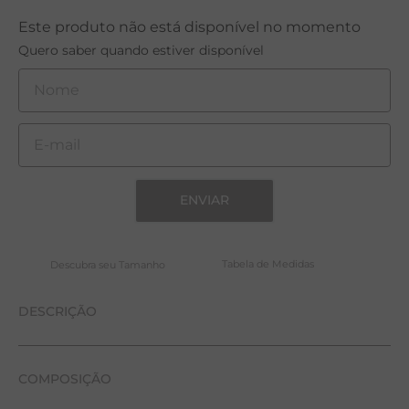
T
Este produto não está disponível no momento
Quero saber quando estiver disponível
A
L
ENVIAR
Tabela de Medidas
DESCRIÇÃO
Saia confeccionada em tecido plano, misto de viscose
COMPOSIÇÃO
com algodão. É leve, com toque suave e agradável.