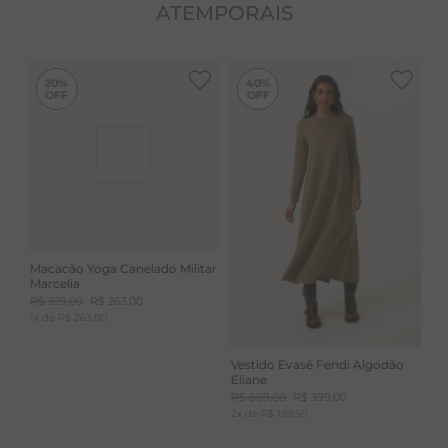
ATEMPORAIS
-
40%
20%
40%
Macacão Yoga Canelado Militar
Marcelia
R$
329
,
00
R$
263
,
00
1
x de
R$
263
,
00
Vestido Evasê Fendi Algodão
Eliane
R$
669
,
00
R$
399
,
00
2
x de
R$
199
,
50