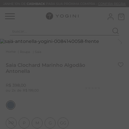
GANHE 10% DE
CASHBACK
PARA SUA PRÓXIMA COMPRA -
CONFIRA REGRAS
buscar...
T
M
Roupa
Saia
B
Saia Clochard Marinho Algodão
C
Antonella
C
R$
398
,
00
B
2
R$
199
,
00
V
B
B
PP
P
M
G
GG
M