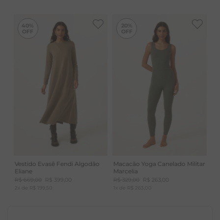
-
40%
-
20%
40%
20%
Vestido Evasê Fendi Algodão
Macacão Yoga Canelado Militar
Eliane
Marcelia
R$
669
,
00
R$
399
,
00
R$
329
,
00
R$
263
,
00
2
x de
R$
199
,
50
1
x de
R$
263
,
00