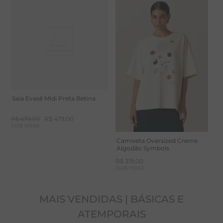
permite seu corpo respirar. Alta capacidade de
absorção de umidade. Secagem rápida.
Saia Evasê Midi Preta Betina
R$
679
,
00
R$
479
,
00
3
x
R$ 159,66
Camiseta Oversized Creme
Algodão Symbols
R$
319
,
00
2
x
R$ 159,50
MAIS VENDIDAS | BÁSICAS E
ATEMPORAIS