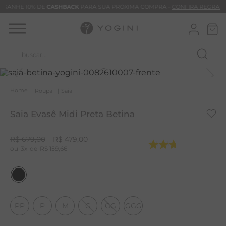
GANHE 10% DE
CASHBACK
PARA SUA PRÓXIMA COMPRA -
CONFIRA REGRAS
buscar...
T
M
Roupa
Saia
B
Saia Evasê Midi Preta Betina
C
C
R$
679
,
00
R$
479
,
00
3
R$
159
,
66
B
V
B
B
PP
P
M
G
GG
GGG
M