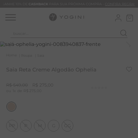
GANHE 10% DE
CASHBACK
PARA SUA PRÓXIMA COMPRA -
CONFIRA REGRAS
buscar...
T
M
Roupa
Saia
B
Saia Reta Creme Algodão Ophelia
C
C
R$
549
,
00
R$
275
,
00
1
R$
275
,
00
B
V
B
M
PP
P
M
G
GG
B