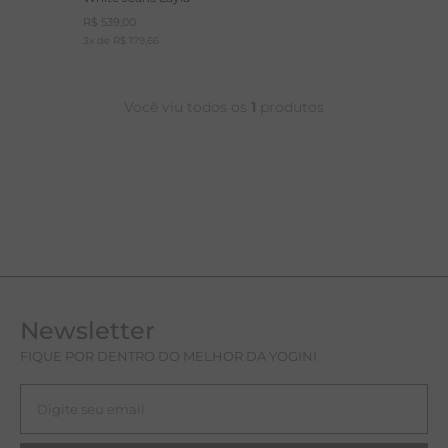
R$
539
,
00
T
3
x de
R$
179
,
66
A
R
Você viu todos os
1
produtos
Newsletter
FIQUE POR DENTRO DO MELHOR DA YOGINI