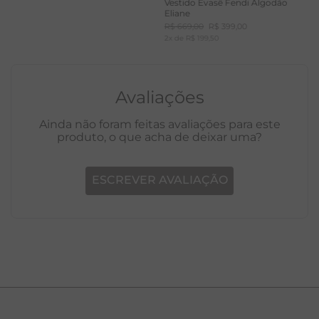
Vestido Evasê Fendi Algodão
Eliane
R$
669
,
00
R$
399
,
00
2
x de
R$
199
,
50
Avaliações
Ainda não foram feitas avaliações para este
produto, o que acha de deixar uma?
ESCREVER AVALIAÇÃO