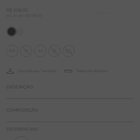
R$
398
,
00
2
R$
199
,
00
PP
P
M
G
GG
Tabela de Medidas
DESCRIÇÃO
Regata confeccionada em malha canelada e
COMPOSIÇÃO
texturizada de viscose com elastano, proporcionando
96% Viscose e 4% Elastano
frescor, fluidez e excelente caimento. Modelo de
DIFERENCIAIS
comprimento longo, com decote redondo e aberturas