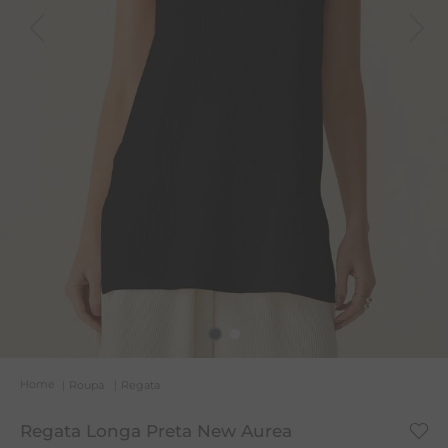
T
A
L
Roupa
Regata
Regata Longa Preta New Aurea