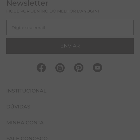
Newsletter
FIQUE POR DENTRO DO MELHOR DA YOGINI
ENVIAR
INSTITUCIONAL
DÚVIDAS
FALE CONOSCO
MINHA CONTA
NOSSAS LOJAS
COMO COMPRAR
EVENTOS
FALE CONOSCO
CUIDADOS COM A PEÇA
MINHA CONTA