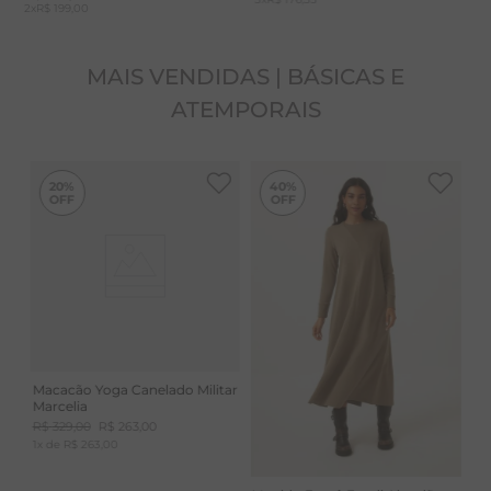
2
x
R$ 199,00
MAIS VENDIDAS | BÁSICAS E
ATEMPORAIS
-
40%
20%
40%
Macacão Yoga Canelado Militar
Marcelia
R$
329
,
00
R$
263
,
00
1
x de
R$
263
,
00