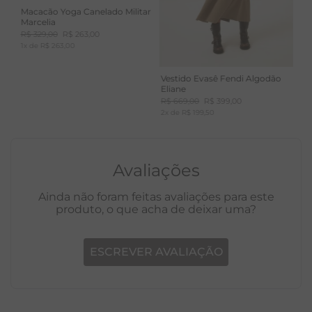
Macacão Yoga Canelado Militar
Marcelia
R$
329
,
00
R$
263
,
00
1
x de
R$
263
,
00
Vestido Evasê Fendi Algodão
Eliane
R$
669
,
00
R$
399
,
00
2
x de
R$
199
,
50
Avaliações
Ainda não foram feitas avaliações para este
produto, o que acha de deixar uma?
ESCREVER AVALIAÇÃO