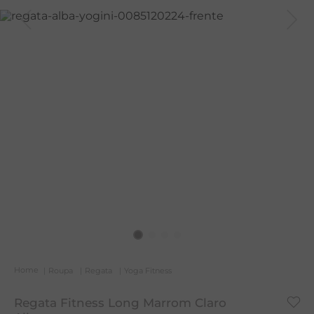
T
A
R
Roupa
Regata
Yoga Fitness
Regata Fitness Long Marrom Claro