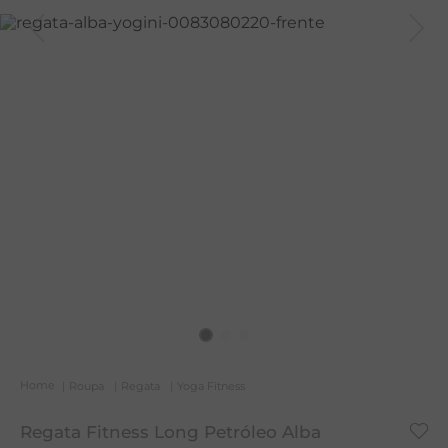
A
R
C
Roupa
Regata
Yoga Fitness
Regata Fitness Long Petróleo Alba