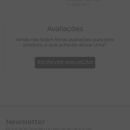
Eliane
R$
669
,
00
R$
399
,
00
2
x de
R$
199
,
50
Avaliações
Ainda não foram feitas avaliações para este
produto, o que acha de deixar uma?
ESCREVER AVALIAÇÃO