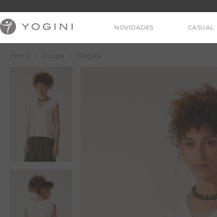
NOVIDADES
CASUAL
Roupa
Regata
V
T