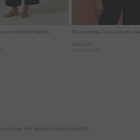
acourt Marinho Bambu
Blusa Manga Curta Marinho 
R$
359
,
00
66
2
x de
R$
179
,
50
e sempre me deixam mais elegante.