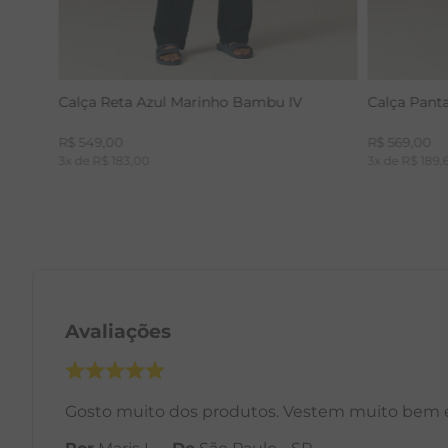
Calça Reta Azul Marinho Bambu IV
Calça Pant
R$
549
,
00
R$
569
,
00
3
x de
R$
183
,
00
3
x de
R$
189
,
Avaliações
Gosto muito dos produtos. Vestem muito bem 