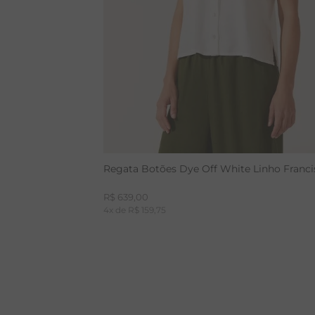
Regata Botões Dye Off White Linho Franci
R$
639
,
00
4
x de
R$
159
,
75