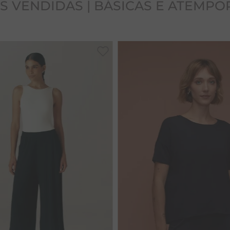
S VENDIDAS | BÁSICAS E ATEMPO
36
38
40
42