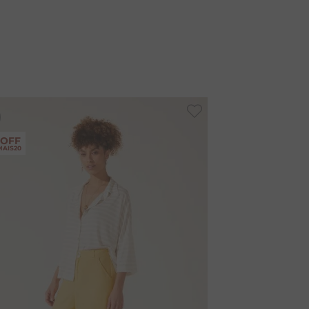
-
40%
 OFF
MAIS20