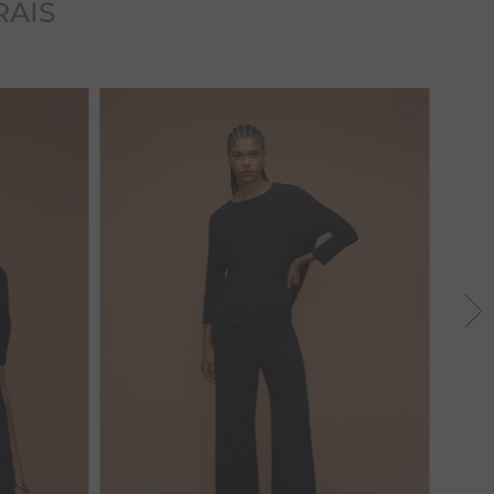
RAIS
38
40
42
44
46