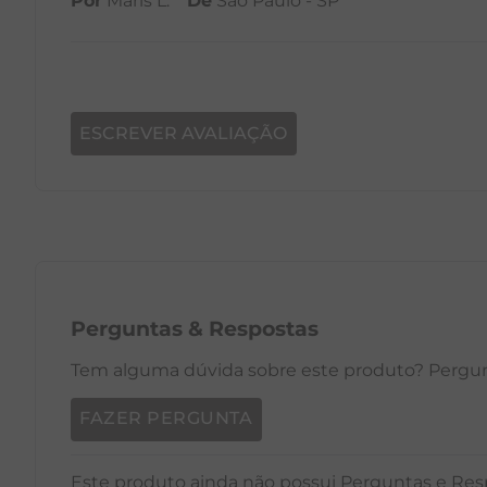
Por
Maris L.
De
São Paulo - SP
PP
P
M
G
GG
PP
ESCREVER AVALIAÇÃO
Perguntas
&
Respostas
Tem alguma dúvida sobre este produto? Pergunt
FAZER PERGUNTA
Este produto ainda não possui Perguntas e Res