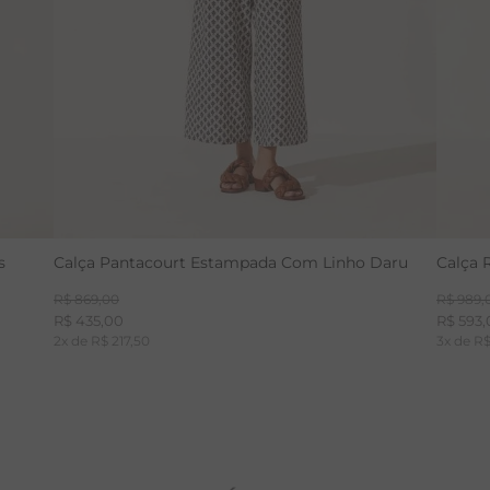
s
Calça Pantacourt Estampada Com Linho Daru
Calça 
R$
869
,
00
R$
989
,
R$
435
,
00
R$
593
,
2
x de
R$
217
,
50
3
x de
R