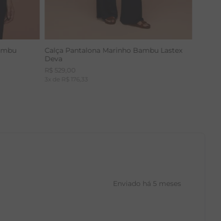
Bambu
Calça Pantalona Marinho Bambu Lastex
Deva
R$
529
,
00
3
x de
R$
176
,
33
Enviado há
5 meses