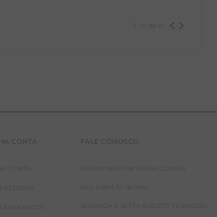
1 - 0
de
0
HA CONTA
FALE CONOSCO
HA CONTA
ATENDIMENTO@YOGINI.COM.BR
DAS 9:00H ÀS 18:00H
S PEDIDOS
SEGUNDA À SEXTA (EXCETO FERIADOS)
S ENDEREÇOS