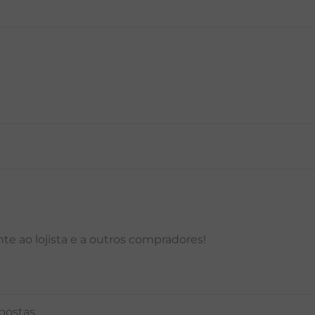
P
M
G
GG
PP
P
M
G
e ao lojista e a outros compradores!
postas.