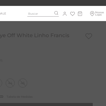
Buscar
SALE
e Off White Linho Francis
75
44
46
Tabela de Medidas