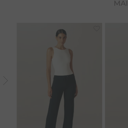
MAI
36
38
40
42