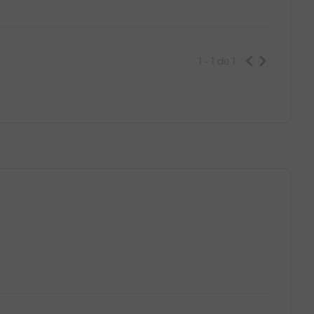
GG
PP
P
M
G
GG
1 - 1
de
1