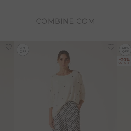
COMBINE COM
-
50%
50%
40%
+20%
CUPOM