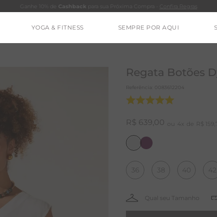
Ganhe 10% de
Cashback
para sua Próxima Compra -
Confira Regras
YOGA & FITNESS
SEMPRE POR AQUI
TERMOS MAIS BUSCADOS
CALÇA
Regata Botões Dy
CLEO
Referência
:
0083612204
BLUSAS
ESTIDOS
R$
639
,
00
4
R$
159
,
BAMBU
BARRA
36
38
40
42
MACACÃO
IE DYE
ALGODÃO