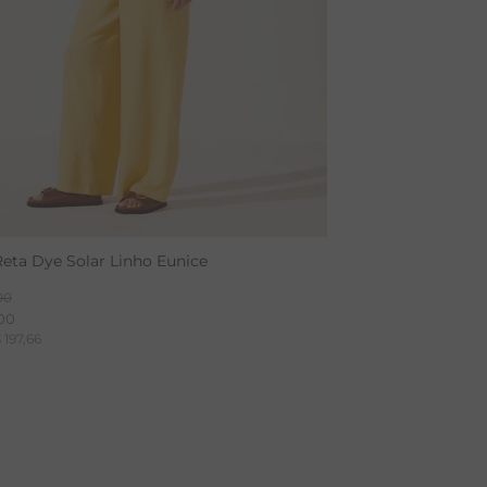
Reta Dye Solar Linho Eunice
00
00
$
197
,
66