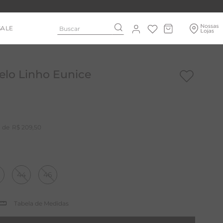
Buscar
SALE
lo Linho Eunice
R$
209
,
50
44
46
Tabela de Medidas