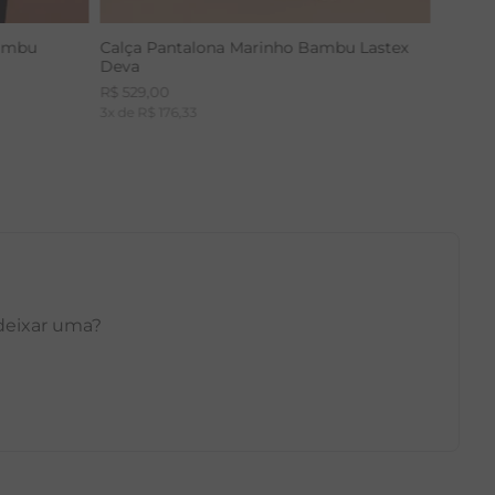
Bambu
Calça Pantalona Marinho Bambu Lastex
Deva
R$
529
,
00
3
x de
R$
176
,
33
 deixar uma?