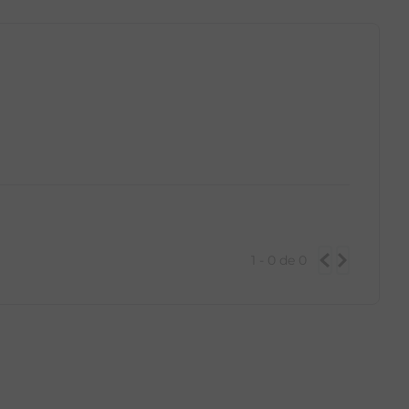
GG
PP
P
M
G
GG
1 - 0
de
0