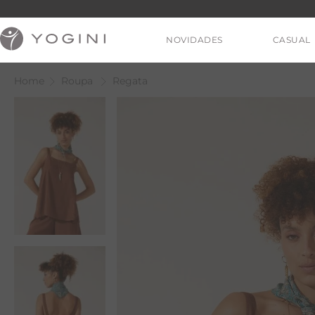
NOVIDADES
CASUAL
Roupa
Regata
V
T