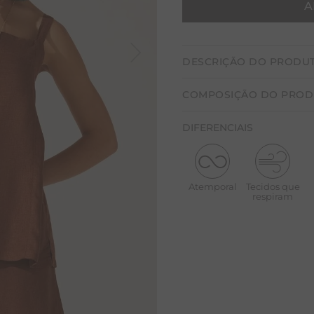
A
CALÇA BAMBU
DESCRIÇÃO DO PRODU
Regata confeccionada em t
COMPOSIÇÃO DO PRO
ar rústico e fresco, muito 
ao corpo. Alças largas. De
65% Linho e 35% Viscose
Abertura lateral. Peça co
DIFERENCIAIS
Modelo levemente so
Alças largas
Decote frente reto e
Atemporal
Tecidos que
Abertura lateral
respiram
Peça com tingiment
Cuidados: Requer cuidado
tingimento. É recomendado
Nunca deixar de molho.