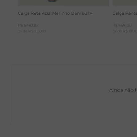
Calça Reta Azul Marinho Bambu IV
Calça Pant
R$
549
,
00
R$
569
,
00
3
x de
R$
183
,
00
3
x de
R$
189
,
Ainda não f