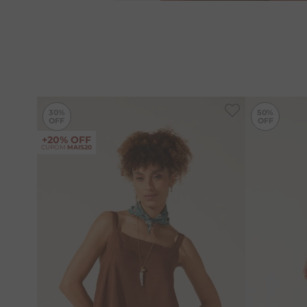
-
30%
30%
50%
+20% OFF
CUPOM
MAIS20