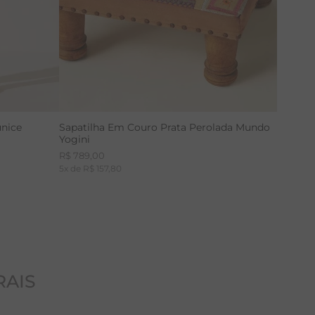
unice
Sapatilha Em Couro Prata Perolada Mundo
Yogini
R$
789
,
00
5
x de
R$
157
,
80
RAIS