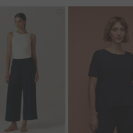
8
42
44
46
40
42
44