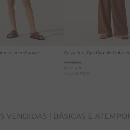
amelo Linho Eunice
Calça Reta Dye Camelo Linho E
R$
989
,
00
R$
692
,
00
0
4
x de
R$
173
,
00
S VENDIDAS | BÁSICAS E ATEMPO