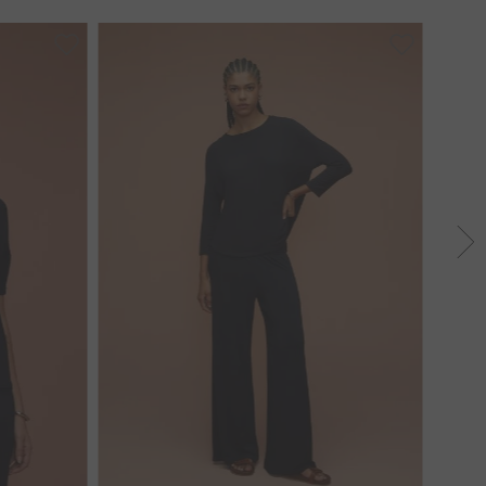
46
37
38
39