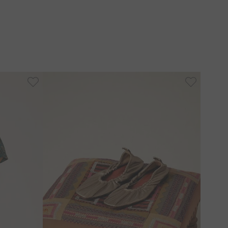
-
30%