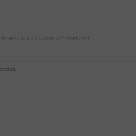
P
M
G
GG
PP
P
M
G
e ao lojista e a outros compradores!
postas.