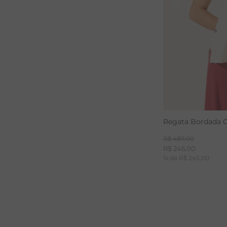
Regata Bordada O
R$
489
,
00
R$
245
,
00
1
x de
R$
245
,
00