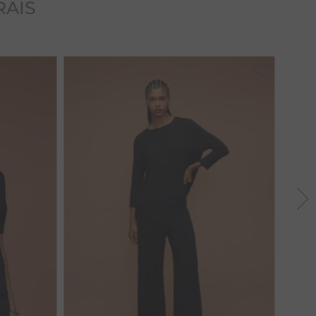
RAIS
42