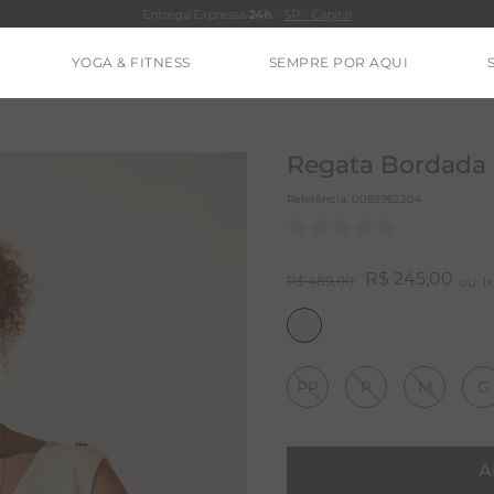
Entrega Expressa
24h
-
SP - Capital
YOGA & FITNESS
SEMPRE POR AQUI
TERMOS MAIS BUSCADOS
ALÇA
Regata Bordada 
LEO
Referência
:
0083962204
LUSAS
ESTIDOS
R$
245
,
00
R$
489
,
00
1
BAMBU
MACACÃO
PP
P
M
G
BARRA
IE DYE
ALGODÃO
A