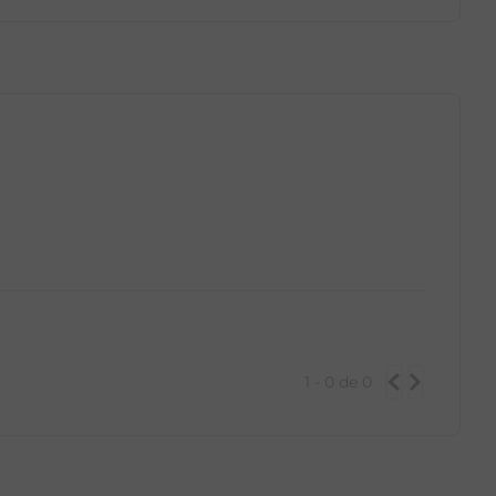
GG
PP
P
M
G
GG
1 - 0
de
0