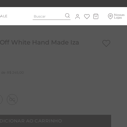
Buscar
SALE
Off White Hand Made Iza
R$
245
,
00
GG
DICIONAR AO CARRINHO