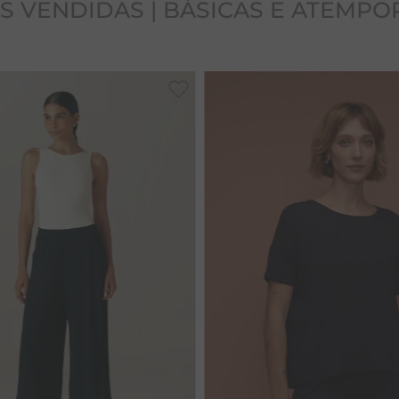
S VENDIDAS | BÁSICAS E ATEMPO
G
36
38
40