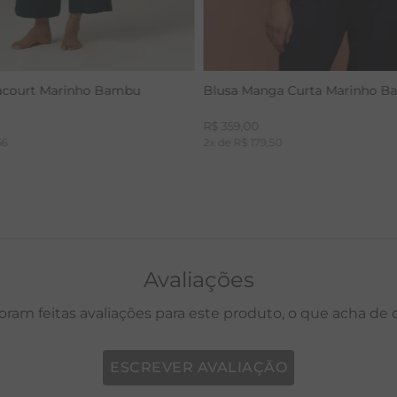
acourt Marinho Bambu
Blusa Manga Curta Marinho 
R$
359
,
00
66
2
x de
R$
179
,
50
Avaliações
oram feitas avaliações para este produto, o que acha de
ESCREVER AVALIAÇÃO