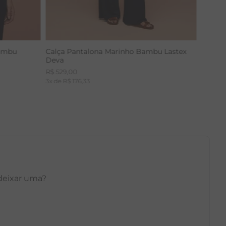
Bambu
Calça Pantalona Marinho Bambu Lastex
Deva
R$
529
,
00
3
x de
R$
176
,
33
 deixar uma?