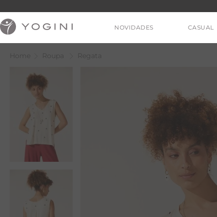
NOVIDADES
CASUAL
Roupa
Regata
C
C
B
V
T