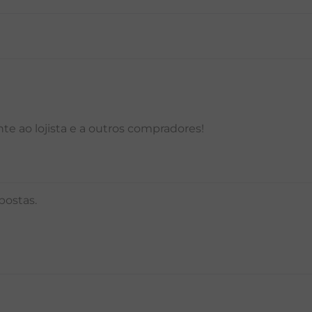
P
M
G
GG
PP
P
M
G
e ao lojista e a outros compradores!
postas.