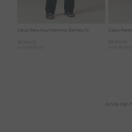
Calça Reta Azul Marinho Bambu IV
Calça Pant
R$
549
,
00
R$
569
,
00
3
x de
R$
183
,
00
3
x de
R$
189
,
Ainda não f