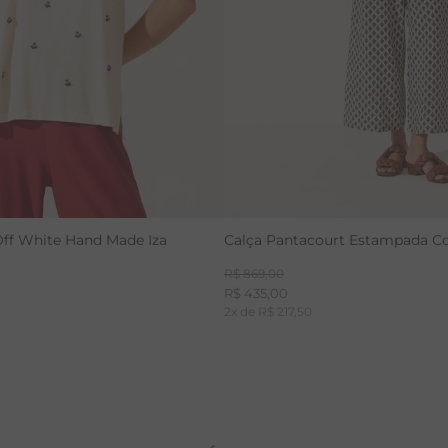
ff White Hand Made Iza
Calça Pantacourt Estampada C
R$
869
,
00
R$
435
,
00
2
x de
R$
217
,
50