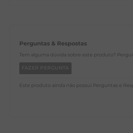
PP
P
M
G
GG
PP
Perguntas
&
Respostas
Tem alguma dúvida sobre este produto? Pergunt
FAZER PERGUNTA
Este produto ainda não possui Perguntas e Res