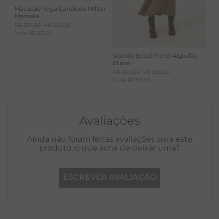
Macacão Yoga Canelado Militar
Marcelia
R$
329
,
00
R$
263
,
00
1
x de
R$
263
,
00
Vestido Evasê Fendi Algodão
Eliane
R$
669
,
00
R$
399
,
00
2
x de
R$
199
,
50
Avaliações
Ainda não foram feitas avaliações para este
produto, o que acha de deixar uma?
ESCREVER AVALIAÇÃO