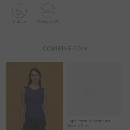
Truelife UV (UPF15+), que protege contra raios UVA e
UVB, e DRY, que absorve e evapora rapidamente a
Prática
Proteção UV
umidade.
Modelo levemente solto ao corpo, com
decote redondo, cavas baixas e costas mais comprida
que a frente.
COMBINE COM
Modelo levemente solto ao corpo
Decote redondo
-
30%
Cavas baixas
Costas mais comprida que a frente
Tecido com proteção UV e tecnologia DRY
A poliamida é um tecido sintético que permite ao
corpo respirar, oferecendo conforto e fluidez. Alta
capacidade de absorção de umidade e secagem
Top Fitness Nadador Azul
Escuro Club
rápida.