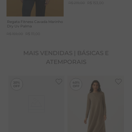
R$
219
,
00
R$
153
,
00
Regata Fitness Cavada Marinho
Dry Uv Palma
R$
159
,
00
R$
111
,
00
MAIS VENDIDAS | BÁSICAS E
ATEMPORAIS
-
40%
20%
40%