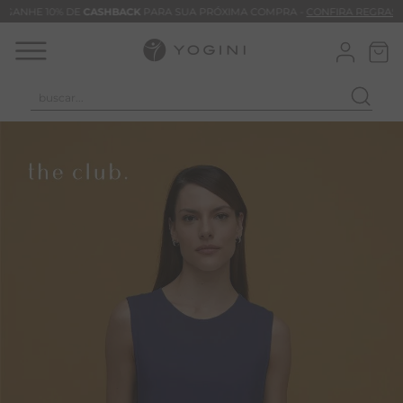
GANHE 10% DE
CASHBACK
PARA SUA PRÓXIMA COMPRA -
CONFIRA REGRAS
buscar...
T
M
B
C
C
B
V
B
B
M