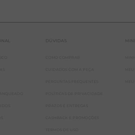
ONAL
DÚVIDAS
MIN
SCO
COMO COMPRAR
MIN
JAS
CUIDADOS COM A PEÇA
MEU
PERGUNTAS FREQUENTES
MEU
RANQUEADO
POLÍTICAS DE PRIVACIDADE
CIDOS
PRAZOS E ENTREGAS
OS
CASHBACK E PROMOÇÕES
TERMOS DE USO