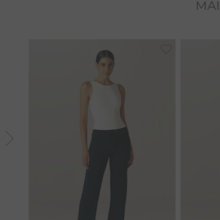
MAI
PP
P