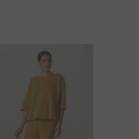
-
50%