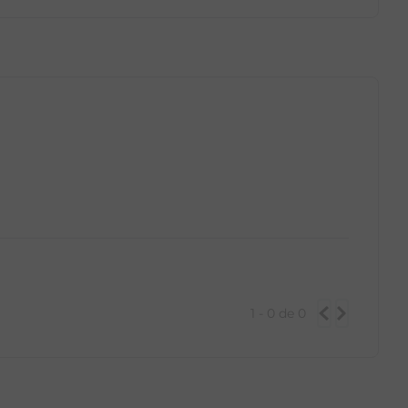
GG
PP
P
M
G
GG
1 - 0
de
0