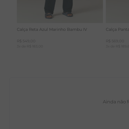
Calça Reta Azul Marinho Bambu IV
Calça Pant
R$
549
,
00
R$
569
,
00
3
x de
R$
183
,
00
3
x de
R$
189
,
Ainda não f