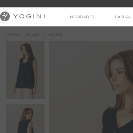
NOVIDADES
CASUAL
Roupa
Regata
V
T