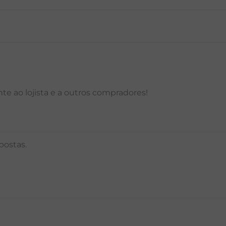
P
M
G
GG
PP
P
M
G
e ao lojista e a outros compradores!
postas.