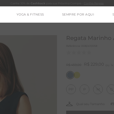
Ganhe 10% de
Cashback
para sua Próxima Compra -
Confira Regras
YOGA & FITNESS
SEMPRE POR AQUI
TERMOS MAIS BUSCADOS
CALÇA
Regata Marinho 
CLEO
Referência
:
0082410058
BLUSAS
ESTIDOS
R$
229
,
00
R$
459
,
00
1
BAMBU
BARRA
PP
P
M
G
MACACÃO
IE DYE
ALGODÃO