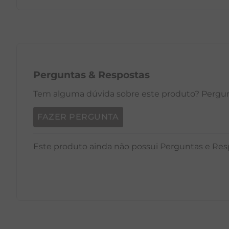
PP
P
M
G
GG
PP
Perguntas
&
Respostas
Tem alguma dúvida sobre este produto? Pergunt
FAZER PERGUNTA
Este produto ainda não possui Perguntas e Res