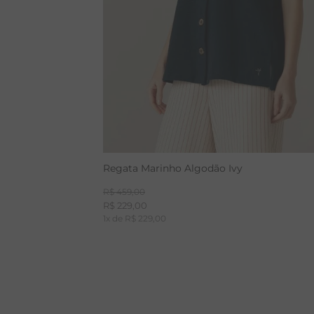
Regata Marinho Algodão Ivy
R$
459
,
00
R$
229
,
00
1
x de
R$
229
,
00