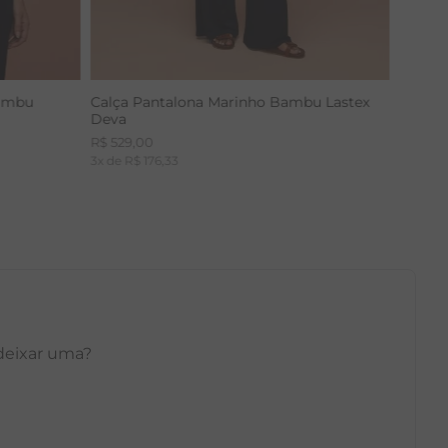
Bambu
Calça Pantalona Marinho Bambu Lastex
Deva
R$
529
,
00
3
x de
R$
176
,
33
 deixar uma?