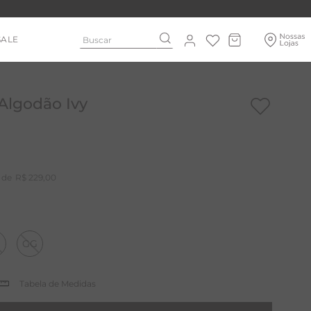
Buscar
SALE
Algodão Ivy
R$
229
,
00
GG
Tabela de Medidas