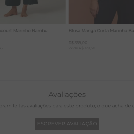
acourt Marinho Bambu
Blusa Manga Curta Marinho 
R$
359
,
00
66
2
x de
R$
179
,
50
Avaliações
oram feitas avaliações para este produto, o que acha de
ESCREVER AVALIAÇÃO