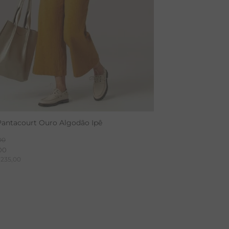
Pantacourt Ouro Algodão Ipê
00
00
235
,
00