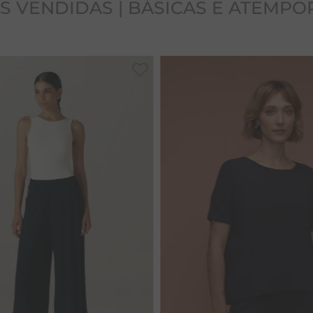
S VENDIDAS | BÁSICAS E ATEMPO
PP
P
M
GGG