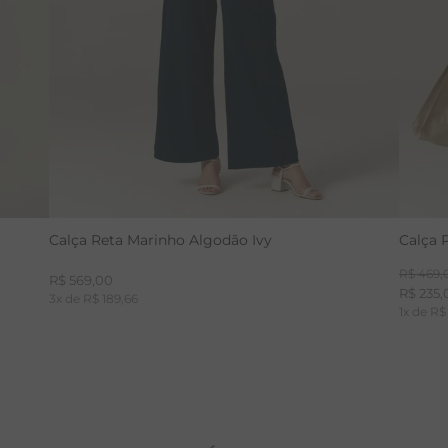
Calça Reta Marinho Algodão Ivy
Calça 
R$
469
,
R$
569
,
00
R$
235
,
3
x de
R$
189
,
66
1
x de
R$