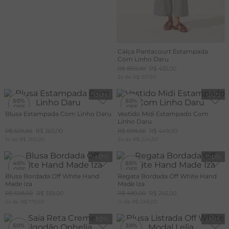
Calça Pantacourt Estampada
Com Linho Daru
R$
869
,
00
R$
435
,
00
2
x de
R$
217
,
50
-
50%
-
50%
50%
50%
Blusa Estampada Com Linho Daru
Vestido Midi Estampado Com
Linho Daru
R$
529
,
00
R$
265
,
00
R$
898
,
00
R$
449
,
00
1
x de
R$
265
,
00
2
x de
R$
224
,
50
-
40%
-
50%
40%
50%
Blusa Bordada Off White Hand
Regata Bordada Off White Hand
Made Iza
Made Iza
+20%
OFF
R$
598
,
00
R$
359
,
00
R$
489
,
00
R$
245
,
00
CUPOM
2
x de
MAIS20
R$
179
,
50
1
x de
R$
245
,
00
-
50%
-
30%
50%
30%