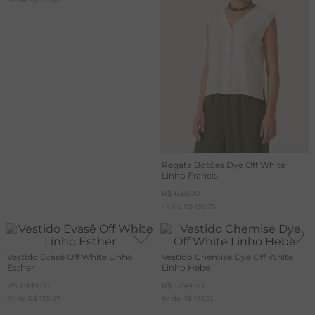
Regata Botões Dye Off White
Linho Francis
R$
639
,
00
4
x de
R$
159
,
75
Vestido Evasê Off White Linho
Vestido Chemise Dye Off White
Esther
Linho Hebe
R$
1
.
089
,
00
R$
1
.
249
,
00
7
x de
R$
155
,
57
8
x de
R$
156
,
12