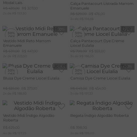
Modal Lais
Calça Pantacourt Listrada Marrom
+20%
OFF
Emanuele
R$
439
,
00
R$
307
,
00
CUPOM
2
x de
R$
153
,
50
MAIS20
R$
529
,
00
R$
476
,
00
3
x de
R$
158
,
66
-
30%
-
30%
30%
30%
Vestido Midi Reto Marrom
Calça Pantacourt Dye Creme
Emanuele
Liocel Eulalia
+20%
+20%
OFF
OFF
R$
639
,
00
R$
447
,
00
R$
798
,
00
R$
559
,
00
CUPOM
CUPOM
2
x de
MAIS20
R$
223
,
50
3
x de
MAIS20
R$
186
,
33
-
30%
-
30%
30%
30%
Blusa Dye Creme Liocel Eulalia
Camisa Dye Creme Liocel Eulalia
+20%
OFF
R$
539
,
00
R$
377
,
00
R$
649
,
00
R$
454
,
00
CUPOM
2
x de
MAIS20
R$
188
,
50
3
x de
R$
151
,
33
Vestido Midi Índigo Algodão
Regata Índigo Algodão Roberta
Roberta
R$
629
,
00
R$
398
,
00
4
x de
R$
157
,
25
2
x de
R$
199
,
00