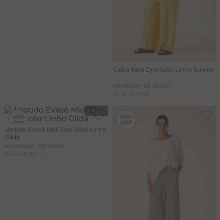
Calça Reta Dye Solar Linho Eunice
R$
989
,
00
R$
593
,
00
3
x de
R$
197
,
66
-
40%
-
50%
40%
50%
Vestido Evasê Midi Dye Solar Linho
Gilda
+20%
OFF
R$
1
.
249
,
00
R$
749
,
00
CUPOM
4
x de
MAIS20
R$
187
,
25