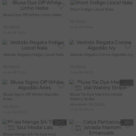
Short Índigo Liocel Nala
Blusa Dye Off White Linho Hebe
R$
479
,
00
R$
598
,
00
3
x de
R$
159
,
66
3
x de
R$
199
,
33
Vestido Regata Índigo Liocel Nala
Vestido Regata Creme Algodão Ivy
R$
698
,
00
R$
559
,
00
4
x de
R$
174
,
50
3
x de
R$
186
,
33
-
30%
30%
Blusa Signo Off White Algodão
Blusa Tie Dye Marinho Modal
Áries
Watery Stripe
R$
469
,
00
R$
328
,
00
R$
229
,
00
2
x de
R$
164
,
00
1
x de
R$
229
,
00
-
30%
-
10%
30%
10%
Blusa Manga 3/4 Tie Dye Azul