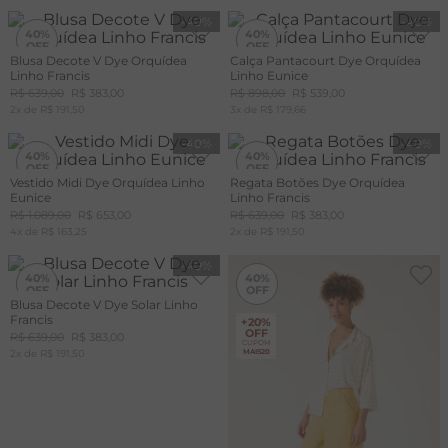
-
40%
-
40%
40%
40%
Blusa Decote V Dye Orquídea
Calça Pantacourt Dye Orquídea
Linho Francis
Linho Eunice
+20%
+20%
OFF
OFF
R$
639
,
00
R$
383
,
00
R$
898
,
00
R$
539
,
00
CUPOM
CUPOM
2
x de
MAIS20
R$
191
,
50
3
x de
MAIS20
R$
179
,
66
-
40%
-
40%
40%
40%
Vestido Midi Dye Orquídea Linho
Regata Botões Dye Orquídea
Eunice
Linho Francis
+20%
OFF
R$
1
.
089
,
00
R$
653
,
00
R$
639
,
00
R$
383
,
00
CUPOM
4
x de
MAIS20
R$
163
,
25
2
x de
R$
191
,
50
-
40%
-
40%
40%
40%
Blusa Decote V Dye Solar Linho
Francis
+20%
OFF
R$
639
,
00
R$
383
,
00
CUPOM
2
x de
R$
191
,
50
MAIS20