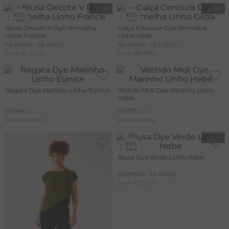
-
30%
-
30%
30%
30%
Blusa Decote V Dye Vermelha
Calça Cenoura Dye Vermelha
Linho Francis
Linho Gilda
+20%
+20%
OFF
OFF
R$
639
,
00
R$
447
,
00
R$
969
,
00
R$
678
,
00
CUPOM
CUPOM
2
x de
MAIS20
R$
223
,
50
4
x de
MAIS20
R$
169
,
50
Regata Dye Marinho Linho Eunice
Vestido Midi Dye Marinho Linho
Hebe
R$
598
,
00
R$
979
,
00
3
x de
R$
199
,
33
6
x de
R$
163
,
16
-
30%
30%
Blusa Dye Verde Linho Hebe
R$
598
,
00
R$
419
,
00
2
x de
R$
209
,
50