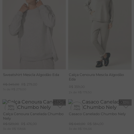
A
R
C
Sweatshirt Mescla Algodão Eda
Calça Cenoura Mescla Algodão
Eda
R$
349
,
00
R$
279
,
00
R$
359
,
00
1
x de
R$
279
,
00
2
x de
R$
179
,
50
-
10%
-
10%
10%
10%
Calça Cenoura Canelada Chumbo
Casaco Canelado Chumbo Nely
Nely
R$
529
,
00
R$
476
,
00
R$
649
,
00
R$
584
,
00
3
x de
R$
158
,
66
3
x de
R$
194
,
66