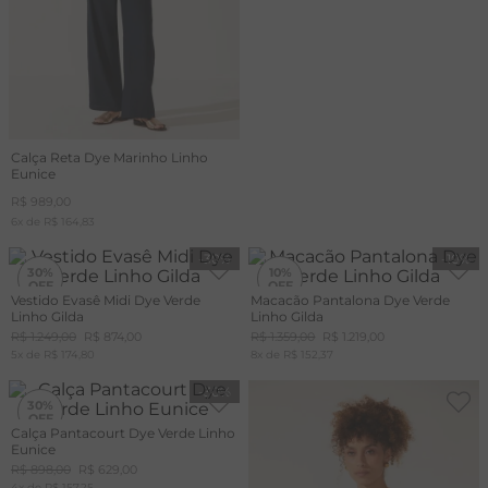
Calça Reta Dye Marinho Linho
Eunice
R$
989
,
00
6
x de
R$
164
,
83
-
30%
-
10%
30%
10%
Vestido Evasê Midi Dye Verde
Macacão Pantalona Dye Verde
Linho Gilda
Linho Gilda
R$
1
.
249
,
00
R$
874
,
00
R$
1
.
359
,
00
R$
1
.
219
,
00
5
x de
R$
174
,
80
8
x de
R$
152
,
37
-
30%
30%
Calça Pantacourt Dye Verde Linho
Eunice
R$
898
,
00
R$
629
,
00
4
x de
R$
157
,
25