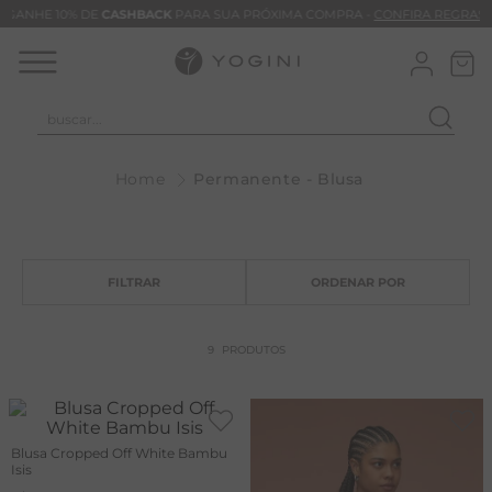
GANHE 10% DE
CASHBACK
PARA SUA PRÓXIMA COMPRA -
CONFIRA REGRAS
buscar...
T
Permanente - Blusa
M
B
C
C
B
9
PRODUTOS
V
B
M
Blusa Cropped Off White Bambu
Isis
B