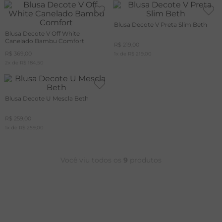
Blusa Decote V Preta Slim Beth
Blusa Decote V Off White
Canelado Bambu Comfort
R$
219
,
00
R$
369
,
00
1
x de
R$
219
,
00
2
x de
R$
184
,
50
Blusa Decote U Mescla Beth
R$
259
,
00
1
x de
R$
259
,
00
Você viu todos os
9
produtos