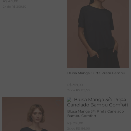
R$
419
,
00
2
x de
R$
209
,
50
T
A
R
Blusa Manga Curta Preta Bambu
R$
359
,
00
2
x de
R$
179
,
50
Blusa Manga 3/4 Preta Canelado
Bambu Comfort
R$
398
,
00
2
x de
R$
199
,
00