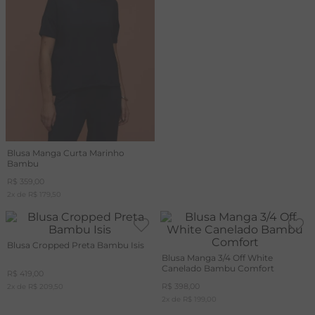
Blusa Manga Curta Marinho
Bambu
R$
359
,
00
2
x de
R$
179
,
50
Blusa Cropped Preta Bambu Isis
Blusa Manga 3/4 Off White
Canelado Bambu Comfort
R$
419
,
00
R$
398
,
00
2
x de
R$
209
,
50
2
x de
R$
199
,
00