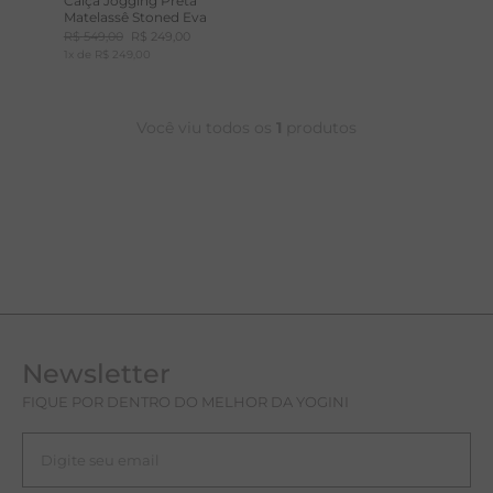
Calça Jogging Preta
Matelassê Stoned Eva
T
R$
549
,
00
R$
249
,
00
1
x de
R$
249
,
00
A
R
Você viu todos os
1
produtos
Newsletter
FIQUE POR DENTRO DO MELHOR DA YOGINI