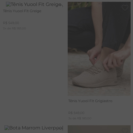
Tênis Yuool Fit Greige
R$
549
,
00
3
x de
R$
183
,
00
Tênis Yuool Fit Grigiastro
R$
549
,
00
3
x de
R$
183
,
00