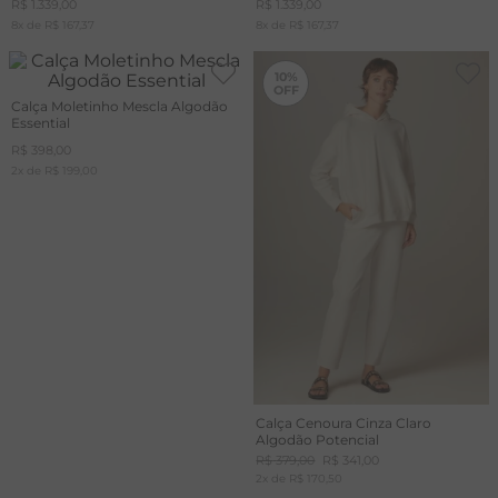
R$
1
.
339
,
00
R$
1
.
339
,
00
8
x de
R$
167
,
37
8
x de
R$
167
,
37
T
-
10%
A
10%
Calça Moletinho Mescla Algodão
R
Essential
R$
398
,
00
2
x de
R$
199
,
00
Calça Cenoura Cinza Claro
Algodão Potencial
R$
379
,
00
R$
341
,
00
2
x de
R$
170
,
50