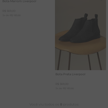
Bota Marrom Liverpool
R$
569
,
00
3
x de
R$
189
,
66
Bota Preta Liverpool
R$
569
,
00
3
x de
R$
189
,
66
Você viu todos os
8
produtos