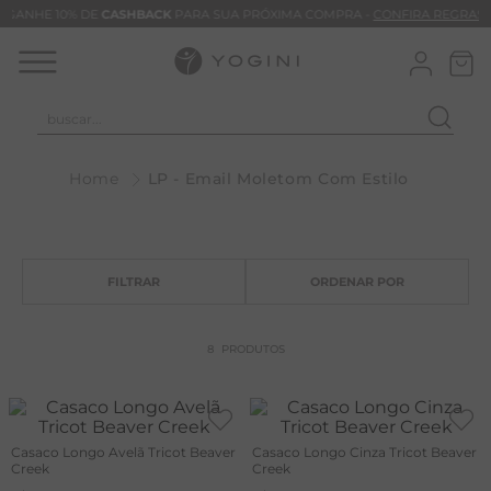
GANHE 10% DE
CASHBACK
PARA SUA PRÓXIMA COMPRA -
CONFIRA REGRAS
buscar...
T
LP - Email Moletom Com Estilo
M
B
C
C
B
8
PRODUTOS
V
B
B
Casaco Longo Avelã Tricot Beaver
Casaco Longo Cinza Tricot Beaver
Creek
Creek
M