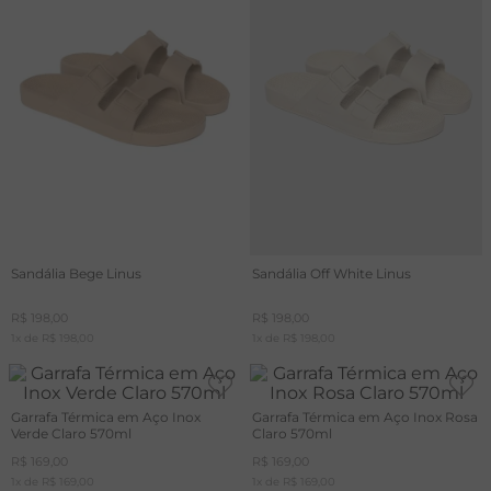
T
A
L
Sandália Bege Linus
Sandália Off White Linus
R$
198
,
00
R$
198
,
00
1
x de
R$
198
,
00
1
x de
R$
198
,
00
Garrafa Térmica em Aço Inox
Garrafa Térmica em Aço Inox Rosa
Verde Claro 570ml
Claro 570ml
R$
169
,
00
R$
169
,
00
1
x de
R$
169
,
00
1
x de
R$
169
,
00