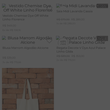
-
50%
50%
Saia Midi Lavanda Cassia
Vestido Chemise Dye Off White
Linho Florence
R$
579
,
00
R$
289
,
00
1
x de
R$
289
,
00
R$
949
,
00
6
x de
R$
158
,
16
-
40%
40%
Blusa Marrom Algodão Alcione
Regata Decote V Dye Azul Palace
Linho Gilda
+20%
OFF
R$
589
,
00
R$
353
,
00
R$
539
,
00
CUPOM
2
x de
MAIS20
R$
176
,
50
3
x de
R$
179
,
66