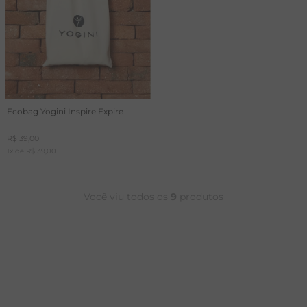
Ecobag Yogini Inspire Expire
R$
39
,
00
1
x de
R$
39
,
00
Você viu todos os
9
produtos