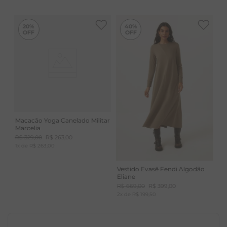
-
40%
20%
40%
Macacão Yoga Canelado Militar
Marcelia
R$
329
,
00
R$
263
,
00
1
x de
R$
263
,
00
Vestido Evasê Fendi Algodão
Eliane
R$
669
,
00
R$
399
,
00
2
x de
R$
199
,
50