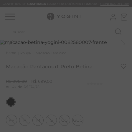
GANHE 10% DE
CASHBACK
PARA SUA PRÓXIMA COMPRA -
CONFIRA REGRAS
buscar...
T
M
Roupa
Macacao Feminino
B
Macacão Pantacourt Preto Betina
C
C
R$
998
,
00
R$
699
,
00
4
R$
174
,
75
B
V
B
B
PP
P
M
G
GG
GGG
M