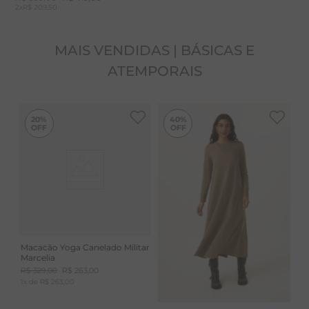
2
x
R$ 209,50
MAIS VENDIDAS | BÁSICAS E
ATEMPORAIS
-
40%
20%
40%
Macacão Yoga Canelado Militar
Marcelia
R$
329
,
00
R$
263
,
00
1
x de
R$
263
,
00