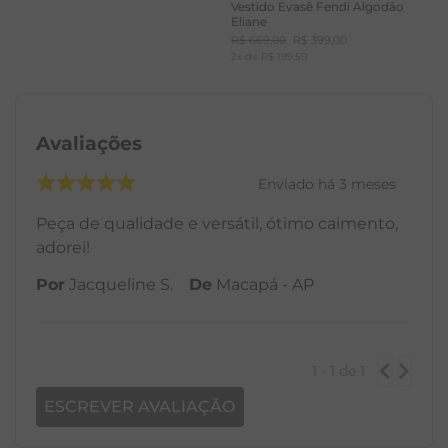
Vestido Evasê Fendi Algodão
Eliane
R$
669
,
00
R$
399
,
00
2
x de
R$
199
,
50
Avaliações
Enviado há
3 meses
Peça de qualidade e versátil, ótimo caimento,
adorei!
Por
Jacqueline S.
De
Macapá - AP
1 - 1
de
1
ESCREVER AVALIAÇÃO