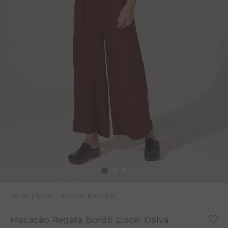
T
A
R
Roupa
Macacao Feminino
Macacão Regata Bordô Liocel Dalva