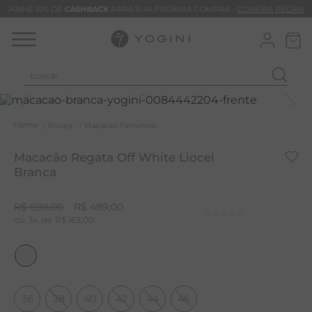
GANHE 10% DE
CASHBACK
PARA SUA PRÓXIMA COMPRA -
CONFIRA REGRAS
buscar...
T
M
Roupa
Macacao Feminino
B
Macacão Regata Off White Liocel
C
Branca
B
R$
698
,
00
R$
489
,
00
V
3
R$
163
,
00
B
B
M
36
38
40
42
44
46
T