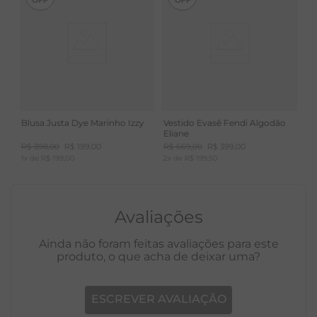
ambientais, feito com 80% menos de água que o
algodão comum, o que a torna eco amigável.
Resistente e tão confortável quanto o algodão.
Blusa Justa Dye Marinho Izzy
Vestido Evasê Fendi Algodão
Eliane
R$
398
,
00
R$
199
,
00
R$
669
,
00
R$
399
,
00
1
x de
R$
199
,
00
2
x de
R$
199
,
50
Avaliações
Ainda não foram feitas avaliações para este
produto, o que acha de deixar uma?
ESCREVER AVALIAÇÃO