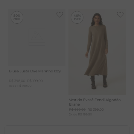
-
40%
50%
40%
Blusa Justa Dye Marinho Izzy
R$
398
,
00
R$
199
,
00
1
x de
R$
199
,
00
Vestido Evasê Fendi Algodão
Eliane
R$
669
,
00
R$
399
,
00
2
x de
R$
199
,
50