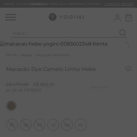
GANHE 10% DE
CASHBACK
PARA SUA PRÓXIMA COMPRA -
CONFIRA REGRAS
buscar...
T
M
Roupa
Macacao Feminino
B
Macacão Dye Camelo Linho Hebe
C
B
R$
1
.
179
,
00
R$
825
,
00
5
R$
165
,
00
V
B
M
B
36
38
40
42
44
46
T