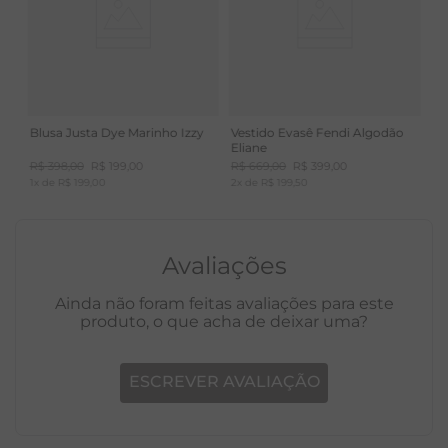
Blusa Justa Dye Marinho Izzy
Vestido Evasê Fendi Algodão
Eliane
R$
398
,
00
R$
199
,
00
R$
669
,
00
R$
399
,
00
1
x de
R$
199
,
00
2
x de
R$
199
,
50
Avaliações
Ainda não foram feitas avaliações para este
produto, o que acha de deixar uma?
ESCREVER AVALIAÇÃO