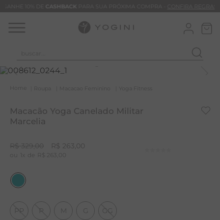
GANHE 10% DE
CASHBACK
PARA SUA PRÓXIMA COMPRA -
CONFIRA REGRAS
buscar...
T
M
Roupa
Macacao Feminino
Yoga Fitness
B
Macacão Yoga Canelado Militar
C
Marcelia
B
R$
329
,
00
R$
263
,
00
V
1
R$
263
,
00
B
B
M
PP
P
M
G
GG
T