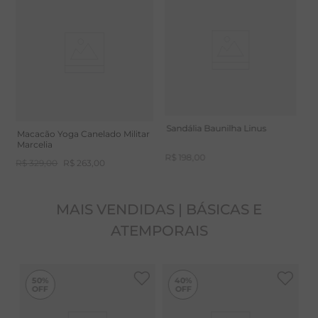
Decote quadrado na frente e quadrado mais
Sandália Eclipse Linus
Sa
profundo nas costas, com alças horizontais
Decote, cavas e alças com elástico embutido.
R$
198
,
00
R
Sandália Baunilha Linus
Macacão Yoga Canelado Militar
Marcelia
R$
198
,
00
R$
329
,
00
R$
263
,
00
MAIS VENDIDAS | BÁSICAS E
ATEMPORAIS
50%
40%