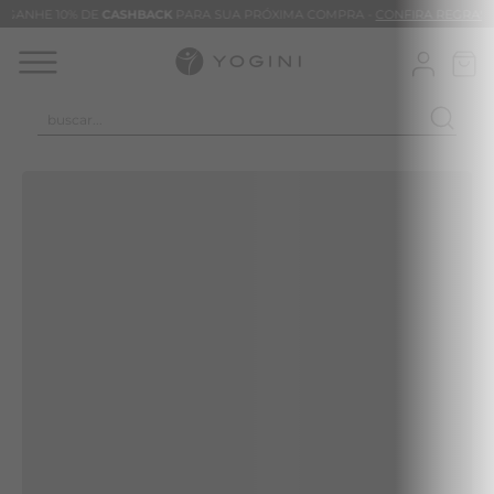
GANHE 10% DE
CASHBACK
PARA SUA PRÓXIMA COMPRA -
CONFIRA REGRAS
buscar...
TERMOS MAIS BUSCADOS
CALÇA
CLEO
BLUSAS
VESTIDOS
BAMBU
BARRA
MACACÃO
TIE DYE