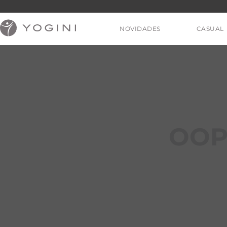
NOVIDADES
CASUAL
V
OOP
T