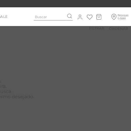
Buscar
SALE
FILTRAR
.
ra.
busca.
termo desejado.