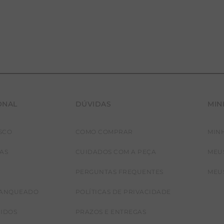
CALÇA BAMBU
ONAL
DÚVIDAS
MIN
SCO
COMO COMPRAR
MIN
JAS
CUIDADOS COM A PEÇA
MEU
PERGUNTAS FREQUENTES
MEU
RANQUEADO
POLÍTICAS DE PRIVACIDADE
CIDOS
PRAZOS E ENTREGAS