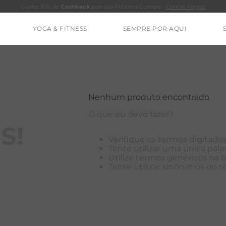
Ganhe 10% de
Cashback
para sua Próxima Compra -
Confira Regras
YOGA & FITNESS
SEMPRE POR AQUI
TERMOS MAIS BUSCADOS
CALÇA
BLUSAS
Nenhum produto encontrado
ESTIDOS
O que eu devo fazer?
BAMBU
S!
Verifique os termos digitados
BARRA
Tente utilizar uma única palav
Utilize termos genéricos na 
MACACÃO
Tente utilizar sinônimos do 
IE DYE
ALGODÃO
RENATA