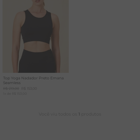
T
A
R
Top Yoga Nadador Preto Emana
Seamless
R$
219
,
00
R$
153
,
00
1
x de
R$
153
,
00
Você viu todos os
1
produtos