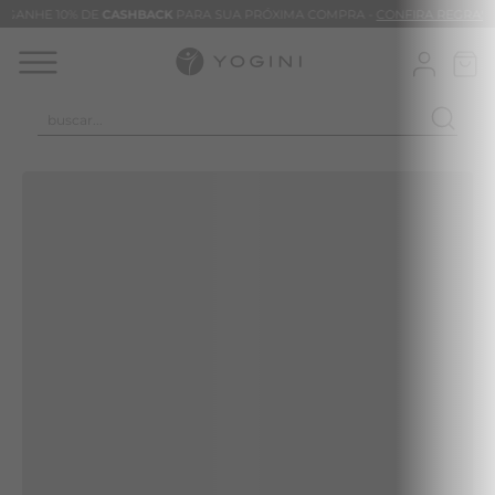
GANHE 10% DE
CASHBACK
PARA SUA PRÓXIMA COMPRA -
CONFIRA REGRAS
buscar...
TERMOS MAIS BUSCADOS
CALÇA
CLEO
BLUSAS
VESTIDOS
BAMBU
BARRA
MACACÃO
TIE DYE