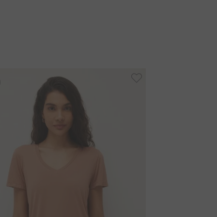
-
20%