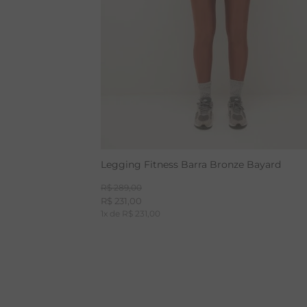
Legging Fitness Barra Bronze Bayard
R$
289
,
00
R$
231
,
00
1
x de
R$
231
,
00