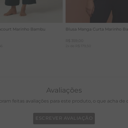
acourt Marinho Bambu
Blusa Manga Curta Marinho 
R$
359
,
00
66
2
x de
R$
179
,
50
Avaliações
oram feitas avaliações para este produto, o que acha de
ESCREVER AVALIAÇÃO