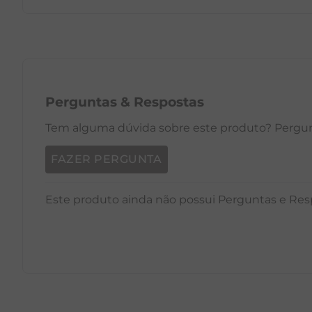
PP
P
M
G
GG
PP
Perguntas
&
Respostas
Tem alguma dúvida sobre este produto? Pergunt
FAZER PERGUNTA
Este produto ainda não possui Perguntas e Res