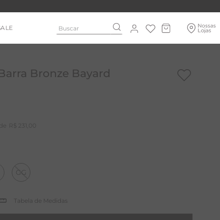
Buscar
SALE
 Barra Bronze Bayard
R$
231
,
00
GG
Tabela de Medidas