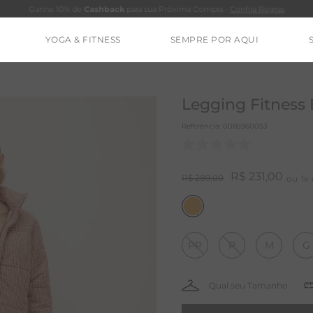
Ganhe 10% de
Cashback
para sua Próxima Compra -
Confira Regras
YOGA & FITNESS
SEMPRE POR AQUI
TERMOS MAIS BUSCADOS
CLEO
Legging Fitness
CALÇA
Referência
:
0085960053
BLUSAS
ESTIDOS
R$
231
,
00
R$
289
,
00
1
BAMBU
BARRA
PP
P
M
G
MACACÃO
IE DYE
ALGODÃO