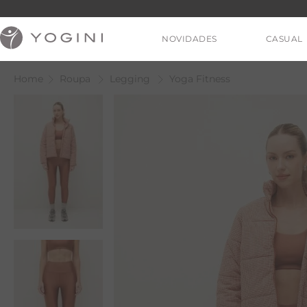
NOVIDADES
CASUAL
Roupa
Legging
Yoga Fitness
V
T