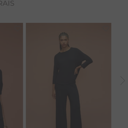
RAIS
P
M