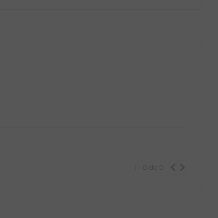
GG
PP
P
M
G
GG
1 - 0
de
0