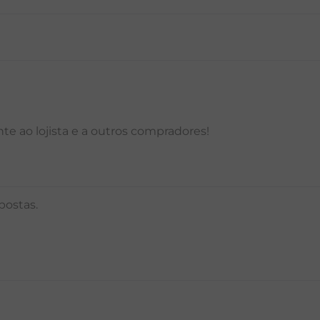
P
M
G
GG
PP
P
M
G
e ao lojista e a outros compradores!
postas.