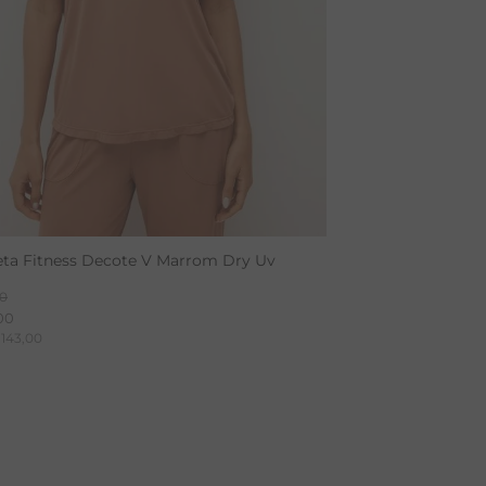
ta Fitness Decote V Marrom Dry Uv
0
00
143
,
00