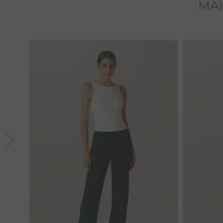
MAI
M
G