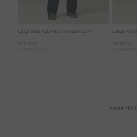
Calça Reta Azul Marinho Bambu IV
Calça Pant
R$
549
,
00
R$
569
,
00
3
x de
R$
183
,
00
3
x de
R$
189
,
Ainda não f