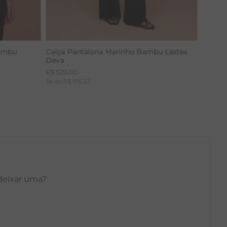
Bambu
Calça Pantalona Marinho Bambu Lastex
Deva
R$
529
,
00
3
x de
R$
176
,
33
 deixar uma?