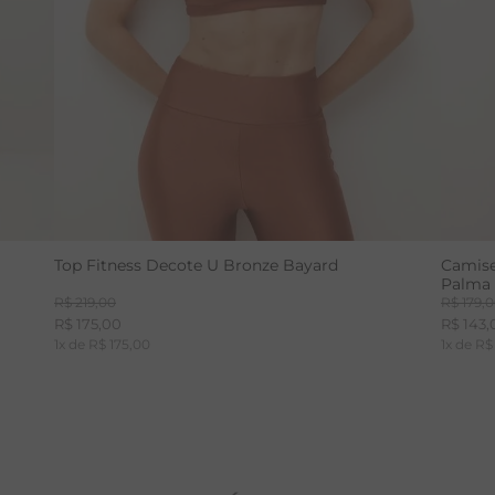
Top Fitness Decote U Bronze Bayard
Camise
Palma
R$
219
,
00
R$
179
,
0
R$
175
,
00
R$
143
,
1
x de
R$
175
,
00
1
x de
R$