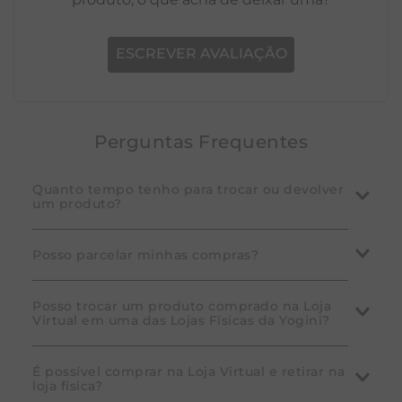
ESCREVER AVALIAÇÃO
Perguntas Frequentes
Quanto tempo tenho para trocar ou devolver
um produto?
A Yogini garante que você pode desistir da compra
Posso parcelar minhas compras?
em até 7 dias corridos após o recebimento do
pedido. Em caso de defeito de fabricação, a troca
Sim! Consulte as condições disponíveis nos produtos.
Posso trocar um produto comprado na Loja
pode ser solicitada dentro do prazo de 30 dias
Virtual em uma das Lojas Físicas da Yogini?
Na tela de pagamento, selecione o cartão de crédito
corridos. Para mais detalhes, consulte nossa
política
de sua preferência. O valor total e as opções de
de trocas e devoluções.
parcelamento aparecerão junto à bandeira do cartão.
O nosso principal objetivo é oferecer a melhor
É possível comprar na Loja Virtual e retirar na
loja física?
Preencha os dados do cartão (operadora, nome do
experiência de compra em nossa loja online. No caso