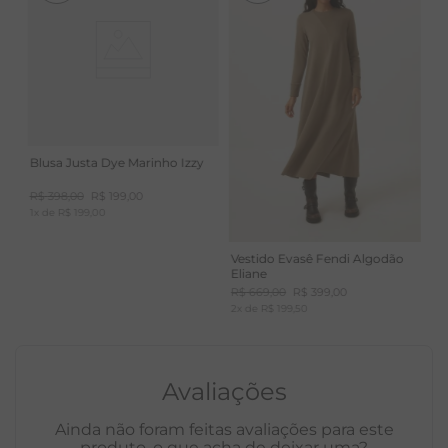
Blusa Justa Dye Marinho Izzy
R$
398
,
00
R$
199
,
00
1
x de
R$
199
,
00
Vestido Evasê Fendi Algodão
Eliane
R$
669
,
00
R$
399
,
00
2
x de
R$
199
,
50
Avaliações
Ainda não foram feitas avaliações para este
produto, o que acha de deixar uma?