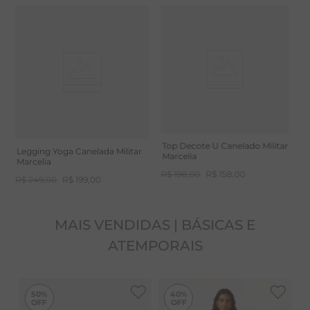
-
20%
Camiseta Fitness Decote V
C
Marrom Dry Uv Palma
M
R$
179
,
00
R$
143
,
00
R
Top Decote U Canelado Militar
Legging Yoga Canelada Militar
Marcelia
Marcelia
R$
198
,
00
R$
158
,
00
R$
249
,
00
R$
199
,
00
MAIS VENDIDAS | BÁSICAS E
ATEMPORAIS
-
40%
50%
40%