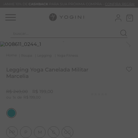
GANHE 10% DE
CASHBACK
PARA SUA PRÓXIMA COMPRA -
CONFIRA REGRAS
buscar...
T
M
Roupa
Legging
Yoga Fitness
B
Legging Yoga Canelada Militar
C
Marcelia
B
R$
249
,
00
R$
199
,
00
V
1
R$
199
,
00
B
M
B
PP
P
M
G
GG
T