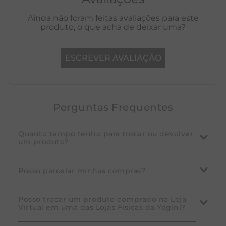
Avaliações
Ainda não foram feitas avaliações para este
produto, o que acha de deixar uma?
ESCREVER AVALIAÇÃO
Perguntas Frequentes
Quanto tempo tenho para trocar ou devolver
um produto?
A Yogini garante que você pode desistir da compra
Posso parcelar minhas compras?
em até 7 dias corridos após o recebimento do
pedido. Em caso de defeito de fabricação, a troca
Sim! Consulte as condições disponíveis nos produtos.
Posso trocar um produto comprado na Loja
pode ser solicitada dentro do prazo de 30 dias
Virtual em uma das Lojas Físicas da Yogini?
Na tela de pagamento, selecione o cartão de crédito