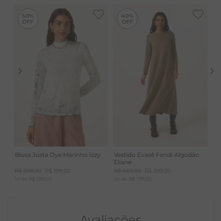
-
50%
-
40%
50%
40%
Blusa Justa Dye Marinho Izzy
Vestido Evasê Fendi Algodão
Eliane
R$
398
,
00
R$
199
,
00
R$
669
,
00
R$
399
,
00
1
x de
R$
199
,
00
2
x de
R$
199
,
50