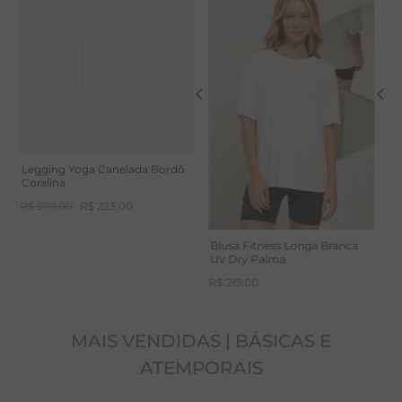
absorção de umidade.
Sandália Açaí Linus
T
B
R$
198
,
00
R
Legging Yoga Canelada Bordô
Coralina
R$
279
,
00
R$
223
,
00
Blusa Fitness Longa Branca
Uv Dry Palma
R$
219
,
00
MAIS VENDIDAS | BÁSICAS E
ATEMPORAIS