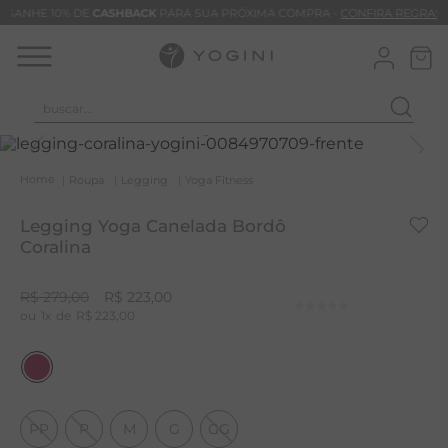
GANHE 10% DE
CASHBACK
PARA SUA PRÓXIMA COMPRA -
CONFIRA REGRAS
buscar...
T
M
Roupa
Legging
Yoga Fitness
B
Legging Yoga Canelada Bordô
C
Coralina
B
R$
279
,
00
R$
223
,
00
V
1
R$
223
,
00
B
M
B
PP
P
M
G
GG
T