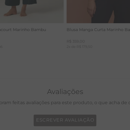
acourt Marinho Bambu
Blusa Manga Curta Marinho 
R$
359
,
00
66
2
x de
R$
179
,
50
Avaliações
oram feitas avaliações para este produto, o que acha de
ESCREVER AVALIAÇÃO