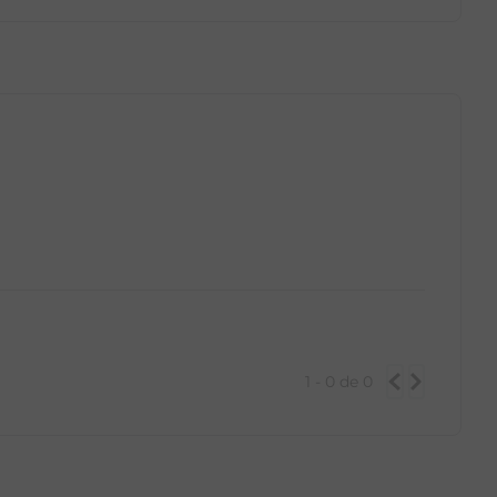
GG
PP
P
M
G
GG
1 - 0
de
0