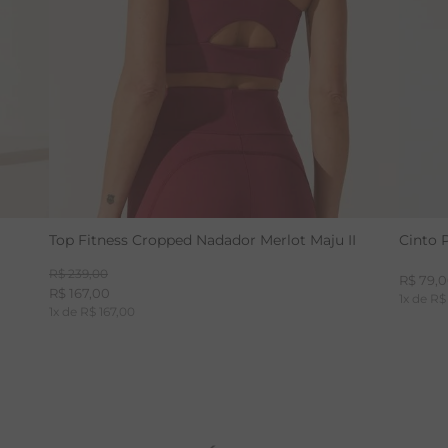
Top Fitness Cropped Nadador Merlot Maju II
Cinto 
R$
239
,
00
R$
79
,
0
R$
167
,
00
1
x de
R$
1
x de
R$
167
,
00