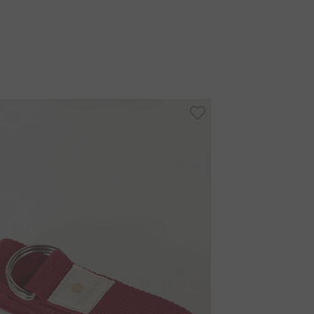
ntético que permite ao corpo respirar, oferecendo
apacidade de absorção de umidade e secagem rápida.