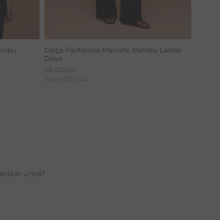
Bambu
Calça Pantalona Marinho Bambu Lastex
Deva
R$
529
,
00
3
x de
R$
176
,
33
 deixar uma?