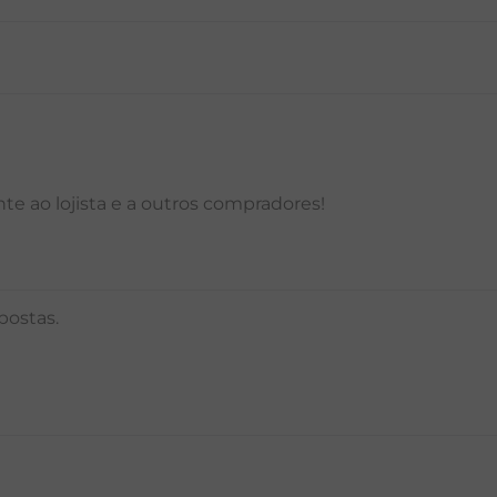
P
M
G
GG
PP
P
M
G
e ao lojista e a outros compradores!
postas.