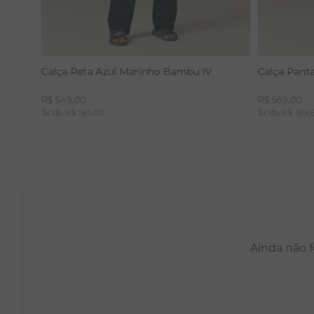
Calça Reta Azul Marinho Bambu IV
Calça Pant
R$
549
,
00
R$
569
,
00
3
x de
R$
183
,
00
3
x de
R$
189
,
Ainda não f