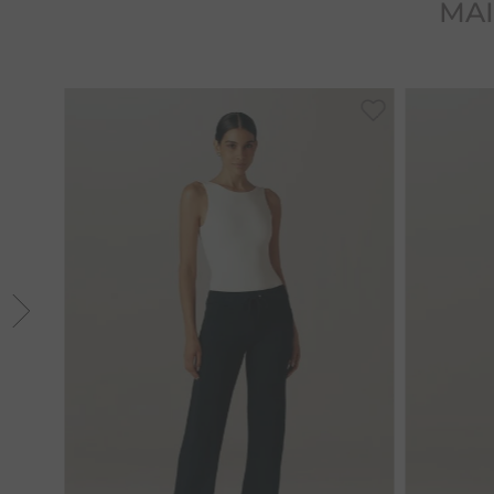
MAI
PP
M