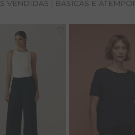
S VENDIDAS | BÁSICAS E ATEMPO
PP
P
G