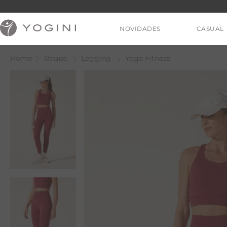
NOVIDADES
CASUAL
Roupa
Legging
Yoga Fitness
V
T