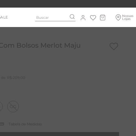
Buscar
SALE
 Com Bolsos Merlot Maju
R$
209
,
00
GG
Tabela de Medidas