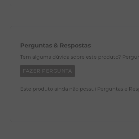
PP
P
M
G
GG
PP
Perguntas
&
Respostas
Tem alguma dúvida sobre este produto? Pergunt
FAZER PERGUNTA
Este produto ainda não possui Perguntas e Res