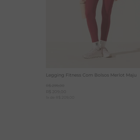
Legging Fitness Com Bolsos Merlot Maju
R$
299
,
00
R$
209
,
00
1
x de
R$
209
,
00