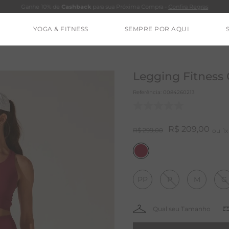
Ganhe 10% de
Cashback
para sua Próxima Compra -
Confira Regras
YOGA & FITNESS
SEMPRE POR AQUI
TERMOS MAIS BUSCADOS
CALÇA
Legging Fitness
BLUSAS
Referência
:
0084260213
ESTIDOS
BAMBU
R$
209
,
00
R$
299
,
00
1
BARRA
MACACÃO
PP
P
M
G
IE DYE
ALGODÃO
RENATA