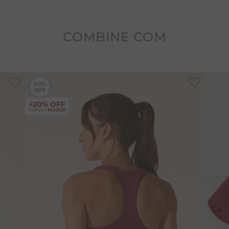
A poliamida é um tecido si
conforto e fluidez. Alta c
COMBINE COM
-
30%
-
30%
30%
+20% OFF
CUPOM
MAIS20