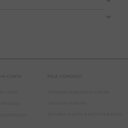
, corrida e pilates, oferecendo ajuste perfeito ao
e (yoga e pilates).
manter a pele protegida e fresca durante o exercício.
HA CONTA
FALE CONOSCO
HA CONTA
ATENDIMENTO@YOGINI.COM.BR
DAS 9:00H ÀS 18:00H
S PEDIDOS
SEGUNDA À SEXTA (EXCETO FERIADOS)
S ENDEREÇOS