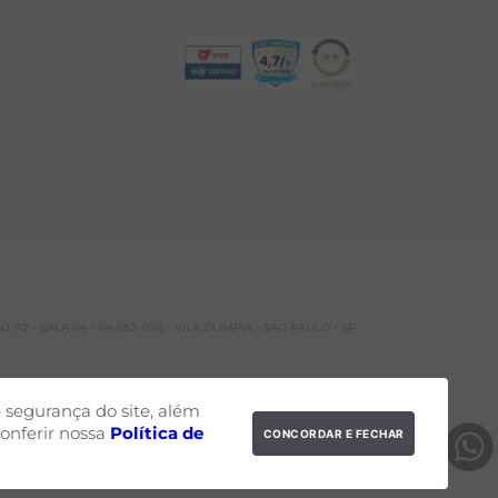
 112 - SALA 04 - 04.552-050 - VILA OLIMPIA - SAO PAULO - SP
.
segurança do site, além
onferir nossa
Política de
CONCORDAR E FECHAR