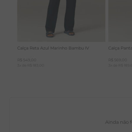
Calça Reta Azul Marinho Bambu IV
Calça Pant
R$
549
,
00
R$
569
,
00
3
x de
R$
183
,
00
3
x de
R$
189
,
Ainda não f