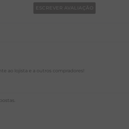
ESCREVER AVALIAÇÃO
P
M
G
GG
PP
P
M
G
e ao lojista e a outros compradores!
postas.