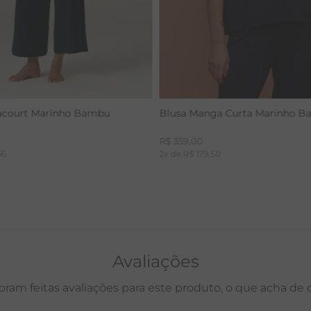
acourt Marinho Bambu
Blusa Manga Curta Marinho 
R$
359
,
00
66
2
x de
R$
179
,
50
Avaliações
oram feitas avaliações para este produto, o que acha de