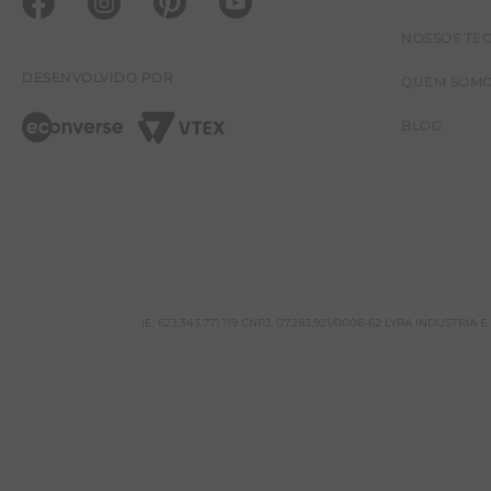
NOSSOS TE
DESENVOLVIDO POR
QUEM SOM
BLOG
IE: 623.343.771.119 CNPJ: 07.283.921/0006-62 LYRA INDUSTRI