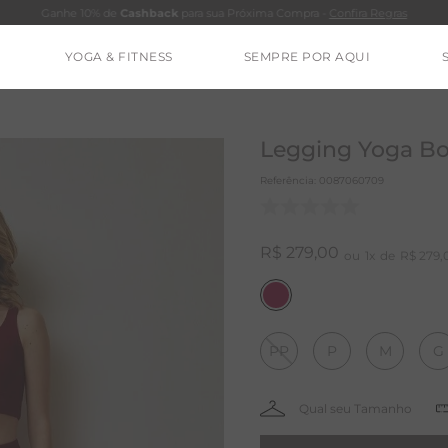
Ganhe 10% de
Cashback
para sua Próxima Compra -
Confira Regras
YOGA & FITNESS
SEMPRE POR AQUI
TERMOS MAIS BUSCADOS
CALÇA
Legging Yoga Bo
CLEO
Referência
:
0087060709
BLUSAS
ESTIDOS
R$
279
,
00
1
R$
279
,
BAMBU
BARRA
PP
P
M
G
MACACÃO
IE DYE
ALGODÃO