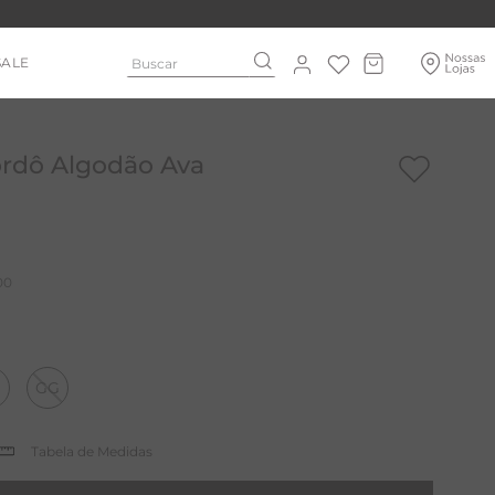
Buscar
SALE
rdô Algodão Ava
00
GG
Tabela de Medidas