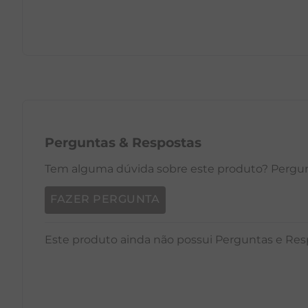
PP
P
M
G
GG
PP
Perguntas
&
Respostas
Tem alguma dúvida sobre este produto? Pergunt
FAZER PERGUNTA
Este produto ainda não possui Perguntas e Res