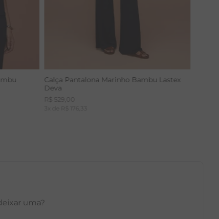
Bambu
Calça Pantalona Marinho Bambu Lastex
Deva
R$
529
,
00
3
x de
R$
176
,
33
 deixar uma?