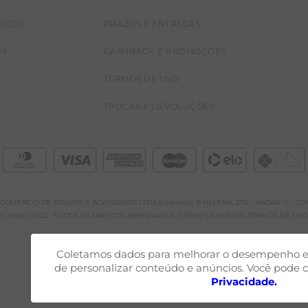
CIDOS
PRAZOS E ENTREGAS
OS
CASHBACK E PROMOÇÕES
TERMOS DE USO
TROCAS E DEVOLUÇÕES
A E COMERCIO DE ROUPAS E ACESSORIOS LTDA Endereço: R HELENA, 275 - ANDAR 11 - CONJ
© Yogini 2022 . TODOS OS DIREITOS RESERVADOS. CONHEÇA NOSSOS TERMOS DE USO
Coletamos dados para melhorar o desempenho e 
de personalizar conteúdo e anúncios. Você pode c
Privacidade.