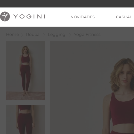
NOVIDADES
CASUAL
Roupa
Legging
Yoga Fitness
V
T