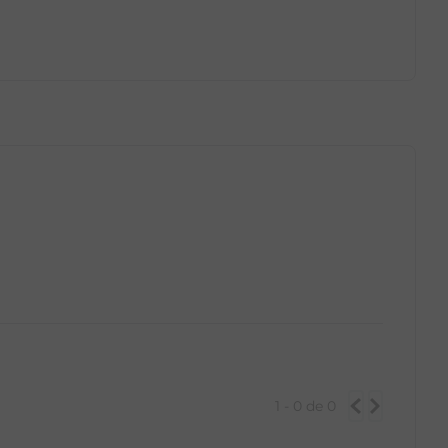
GG
PP
P
M
G
GG
1 - 0
de
0