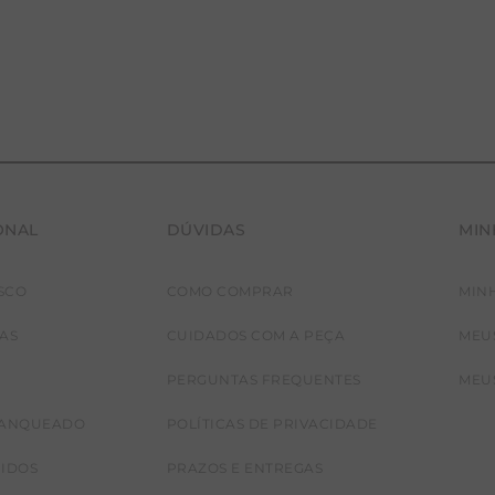
CALÇA BAMBU
ONAL
DÚVIDAS
MIN
SCO
COMO COMPRAR
MIN
JAS
CUIDADOS COM A PEÇA
MEU
PERGUNTAS FREQUENTES
MEU
RANQUEADO
POLÍTICAS DE PRIVACIDADE
CIDOS
PRAZOS E ENTREGAS