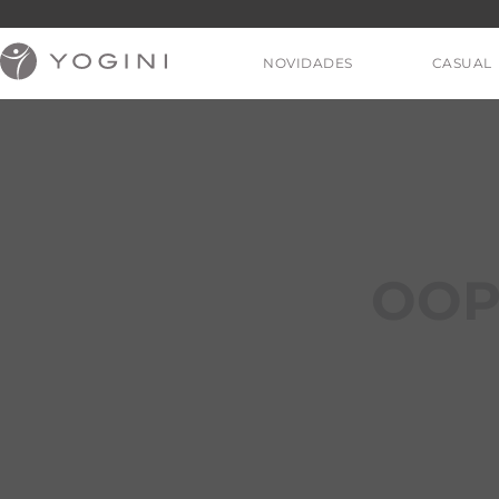
NOVIDADES
CASUAL
V
OOP
T