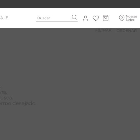
Buscar
SALE
FILTRAR
.
ra.
busca.
termo desejado.