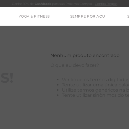
Ganhe 10% de
Cashback
para sua Próxima Compra -
Confira Regras
YOGA & FITNESS
SEMPRE POR AQUI
TERMOS MAIS BUSCADOS
CALÇA
BLUSAS
Nenhum produto encontrado
ESTIDOS
O que eu devo fazer?
BAMBU
S!
Verifique os termos digitados
BARRA
Tente utilizar uma única palav
Utilize termos genéricos na 
MACACÃO
Tente utilizar sinônimos do 
IE DYE
ALGODÃO
RENATA