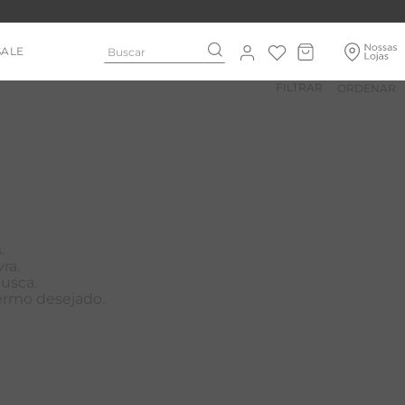
Buscar
SALE
FILTRAR
.
ra.
busca.
termo desejado.