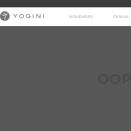
NOVIDADES
CASUAL
V
OOP
T