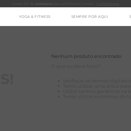
Ganhe 10% de
Cashback
para sua Próxima Compra -
Confira Regras
YOGA & FITNESS
SEMPRE POR AQUI
TERMOS MAIS BUSCADOS
CALÇA
CLEO
Nenhum produto encontrado
BLUSAS
O que eu devo fazer?
ESTIDOS
S!
Verifique os termos digitados
BAMBU
Tente utilizar uma única palav
Utilize termos genéricos na 
MACACÃO
Tente utilizar sinônimos do 
BARRA
IE DYE
ALGODÃO