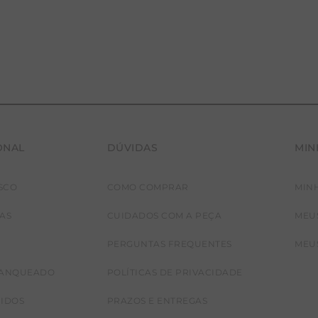
RENATA
ONAL
DÚVIDAS
MIN
SCO
COMO COMPRAR
MIN
JAS
CUIDADOS COM A PEÇA
MEU
PERGUNTAS FREQUENTES
MEU
RANQUEADO
POLÍTICAS DE PRIVACIDADE
CIDOS
PRAZOS E ENTREGAS