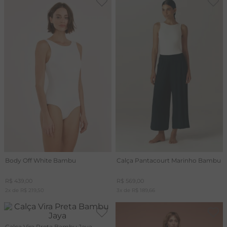
Body Off White Bambu
Calça Pantacourt Marinho Bambu
R$
439
,
00
R$
569
,
00
2
x de
R$
219
,
50
3
x de
R$
189
,
66
Calça Vira Preta Bambu Jaya