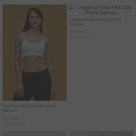
Legging Yoga Vira Cós Preta
Bambu
R$
359
,
00
2
x de
R$
179
,
50
Top Yoga Alça Fina Off White
Bambu
R$
179
,
00
1
x de
R$
179
,
00