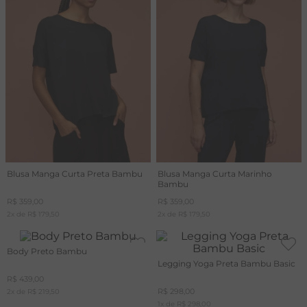
Blusa Manga Curta Preta Bambu
Blusa Manga Curta Marinho
Bambu
R$
359
,
00
R$
359
,
00
2
x de
R$
179
,
50
2
x de
R$
179
,
50
Body Preto Bambu
Legging Yoga Preta Bambu Basic
R$
439
,
00
R$
298
,
00
2
x de
R$
219
,
50
1
x de
R$
298
,
00