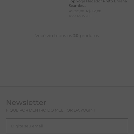
Top Yoga Nadador Preto Emana
Seamless
R$
219
,
00
R$
153
,
00
1
x de
R$
153
,
00
Você viu todos os
20
produtos
Newsletter
FIQUE POR DENTRO DO MELHOR DA YOGINI