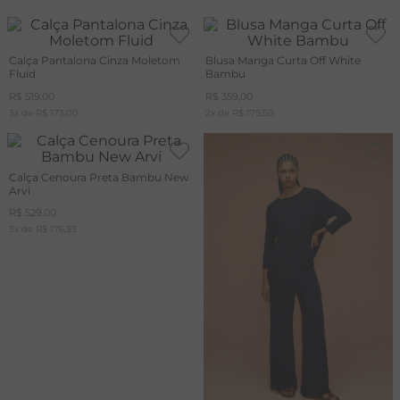
Calça Pantalona Cinza Moletom
Blusa Manga Curta Off White
Fluid
Bambu
R$
519
,
00
R$
359
,
00
3
x de
R$
173
,
00
2
x de
R$
179
,
50
Calça Cenoura Preta Bambu New
Arvi
R$
529
,
00
3
x de
R$
176
,
33