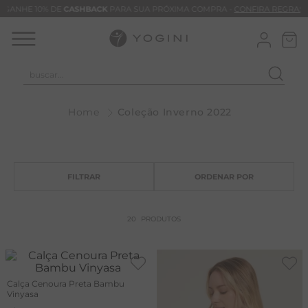
GANHE 10% DE
CASHBACK
PARA SUA PRÓXIMA COMPRA -
CONFIRA REGRAS
buscar...
T
Coleção Inverno 2022
M
B
C
C
B
20
PRODUTOS
V
B
M
Calça Cenoura Preta Bambu
Vinyasa
B