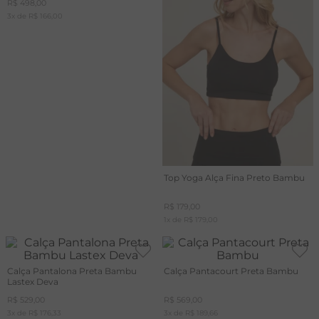
R$
498
,
00
3
x de
R$
166
,
00
T
A
R
Top Yoga Alça Fina Preto Bambu
R$
179
,
00
1
x de
R$
179
,
00
Calça Pantalona Preta Bambu
Calça Pantacourt Preta Bambu
Lastex Deva
R$
529
,
00
R$
569
,
00
3
x de
R$
176
,
33
3
x de
R$
189
,
66