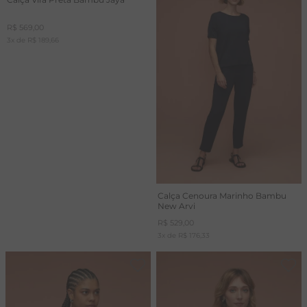
R$
569
,
00
3
x de
R$
189
,
66
Calça Cenoura Marinho Bambu
New Arvi
R$
529
,
00
3
x de
R$
176
,
33