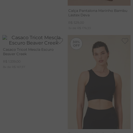
Calça Pantalona Marinho Bambu
Lastex Deva
R$
529
,
00
3
x de
R$
176
,
33
-
30%
30%
Casaco Tricot Mescla Escuro
Beaver Creek
R$
1
.
339
,
00
8
x de
R$
167
,
37