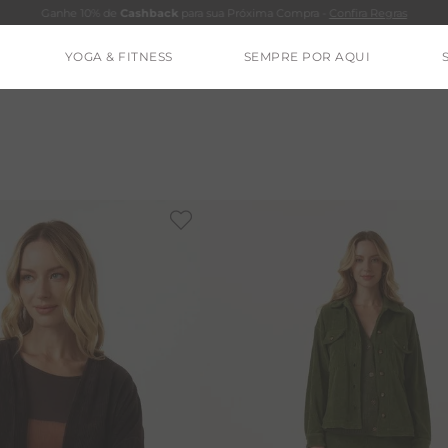
Ganhe 10% de
Cashback
para sua Próxima Compra -
Confira Regras
YOGA & FITNESS
SEMPRE POR AQUI
TERMOS MAIS BUSCADOS
CALÇA
BLUSAS
ESTIDOS
BAMBU
BARRA
MACACÃO
IE DYE
ALGODÃO
RENATA