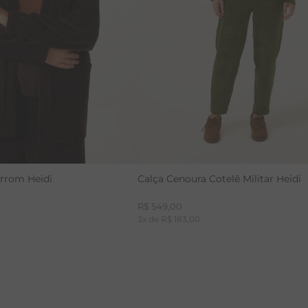
CALÇA BAMBU
rrom Heidi
Calça Cenoura Cotelê Militar Heidi
R$
549
,
00
3
x de
R$
183
,
00