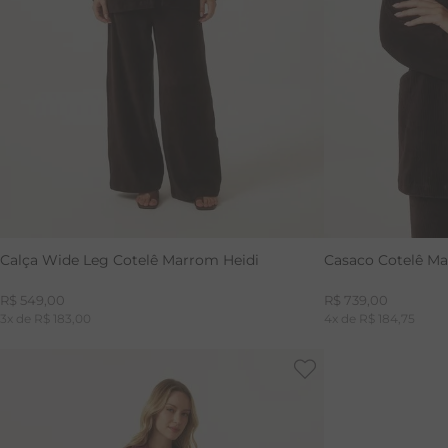
Calça Wide Leg Cotelê Marrom Heidi
Casaco Cotelê Ma
R$
549
,
00
R$
739
,
00
3
x de
R$
183
,
00
4
x de
R$
184
,
75