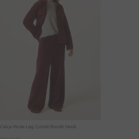
P
M
GG
PP
Calça Wide Leg Cotelê Bordô Heidi