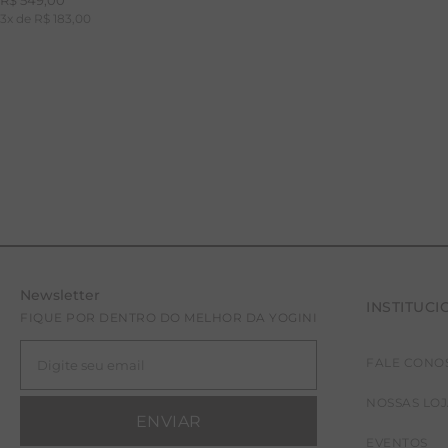
R$
549
,
00
3
x de
R$
183
,
00
Newsletter
INSTITUCI
FIQUE POR DENTRO DO MELHOR DA YOGINI
FALE CONO
M
G
GG
NOSSAS LO
ENVIAR
EVENTOS