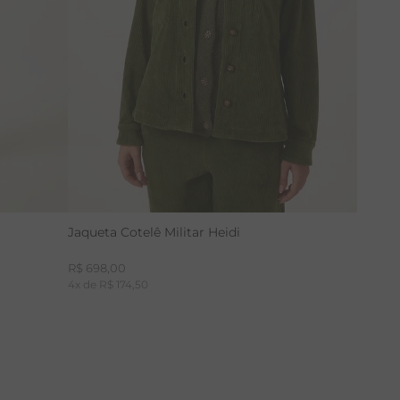
Jaqueta Cotelê Militar Heidi
R$
698
,
00
4
x de
R$
174
,
50