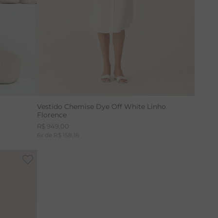
Vestido Chemise Dye Off White Linho
Florence
R$
949
,
00
6
x de
R$
158
,
16