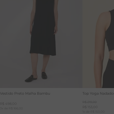
PP
P
M
G
GG
PP
P
Vestido Preto Malha Bambu
Top Yoga Nadado
R$
219
,
00
R$
498
,
00
R$
153
,
00
3
x de
R$
166
,
00
1
x de
R$
153
,
00