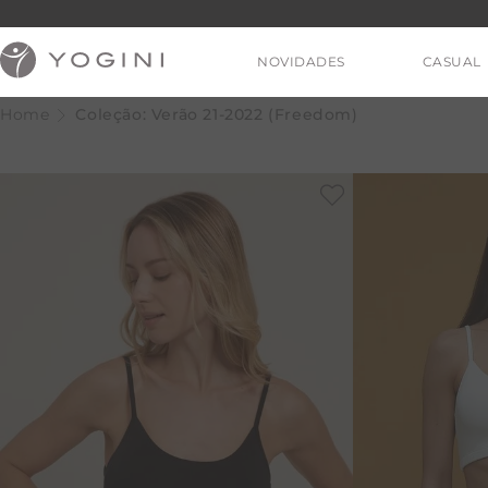
NOVIDADES
CASUAL
Coleção: Verão 21-2022 (Freedom)
V
T