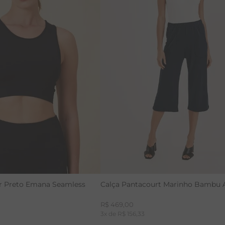
M
G
GG
PP
r Preto Emana Seamless
Calça Pantacourt Marinho Bambu 
R$
469
,
00
3
x de
R$
156
,
33