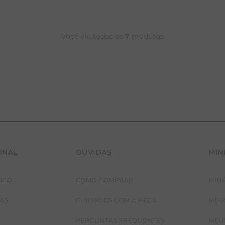
Você viu todos os
7
produtos
ONAL
DÚVIDAS
MIN
SCO
COMO COMPRAR
MIN
PP
P
G
GG
JAS
CUIDADOS COM A PEÇA
MEU
PERGUNTAS FREQUENTES
MEU