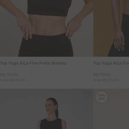
Top Yoga Alça Fina Preto Bambu
Top Yoga Alça Fi
R$
179
,
00
R$
179
,
00
1
x de
R$
179
,
00
1
x de
R$
179
,
00
30%