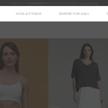
Ganhe 10% de
Cashback
para sua Próxima Compra -
Confira Regras
YOGA & FITNESS
SEMPRE POR AQUI
TERMOS MAIS BUSCADOS
CALÇA
CLEO
BLUSAS
ESTIDOS
BAMBU
BARRA
MACACÃO
IE DYE
ALGODÃO