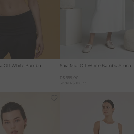
RENATA
na Off White Bambu
Saia Midi Off White Bambu Aruna
R$
559
,
00
3
x de
R$
186
,
33
-
30%