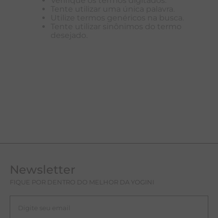
Verifique os termos digitados.
Tente utilizar uma única palavra.
T
Utilize termos genéricos na busca.
Tente utilizar sinônimos do termo
C
desejado.
R
Newsletter
FIQUE POR DENTRO DO MELHOR DA YOGINI