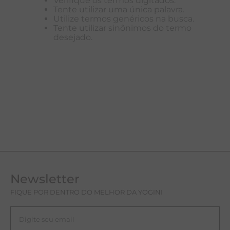
Verifique os termos digitados.
Tente utilizar uma única palavra.
A
Utilize termos genéricos na busca.
Tente utilizar sinônimos do termo
R
desejado.
C
Newsletter
FIQUE POR DENTRO DO MELHOR DA YOGINI